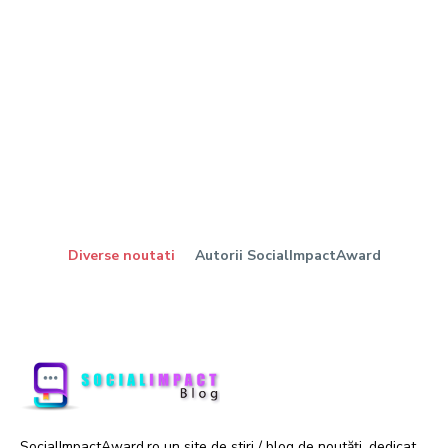
Diverse noutati
Autorii SocialImpactAward
SocialImpactAward.ro un site de știri / blog de noutăți, dedicat