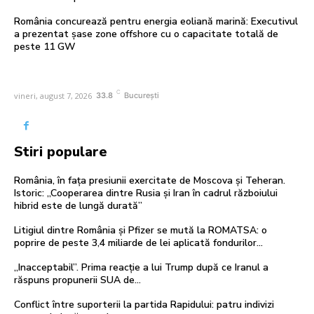
România concurează pentru energia eoliană marină: Executivul
a prezentat șase zone offshore cu o capacitate totală de
peste 11 GW
C
vineri, august 7, 2026
33.8
București
Stiri populare
România, în fața presiunii exercitate de Moscova și Teheran.
Istoric: „Cooperarea dintre Rusia și Iran în cadrul războiului
hibrid este de lungă durată”
Litigiul dintre România și Pfizer se mută la ROMATSA: o
poprire de peste 3,4 miliarde de lei aplicată fondurilor…
„Inacceptabil”. Prima reacție a lui Trump după ce Iranul a
răspuns propunerii SUA de…
Conflict între suporterii la partida Rapidului: patru indivizi