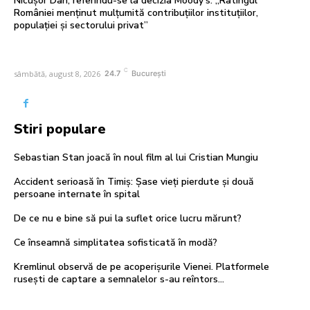
Nicușor Dan, referindu-se la decizia Moody’s: „Ratingul
României menținut mulțumită contribuțiilor instituțiilor,
populației și sectorului privat”
C
sâmbătă, august 8, 2026
24.7
București
Stiri populare
Sebastian Stan joacă în noul film al lui Cristian Mungiu
Accident serioasă în Timiș: Șase vieți pierdute și două
persoane internate în spital
De ce nu e bine să pui la suflet orice lucru mărunt?
Ce înseamnă simplitatea sofisticată în modă?
Kremlinul observă de pe acoperișurile Vienei. Platformele
rusești de captare a semnalelor s-au reîntors…