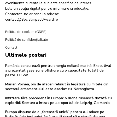
evenimente curente la subiecte specifice de interes.
Este un spațiu digital pentru informare și educație.
Contactati-ne oricand la adresa:
contact@SocialImpactAward.ro
Politica de cookies (GDPR)
Politică de confidențialitate
Contact
Ultimele postari
România concurează pentru energia eoliană marină: Executivul
a prezentat șase zone offshore cu o capacitate totală de
peste 11 GW
Marian Voinea, om de afaceri reținut în legătură cu mitele din
sectorul armamentului, este asociat cu ‘Ndrangheta.
Infiltrare fără precedent în Europa: o dronă rusească dotată cu
explozibil Semtex a intrat pe aeroportul din Leipzig, Germania
Europa dispune de o „fereastră unică” pentru a-l aduce pe
Putin în fața instanței, însă există riscul să o piardă din nou