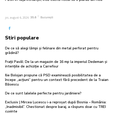
C
joi, august 6, 2026
35.6
București
Stiri populare
De ce să alegi lămpi și felinare din metal perforat pentru
grădină?
Frații Pavăl: De la un magazin de 16 mp la imperiul Dedeman și
intențiile de achiziție a Carrefour
Ilie Bolojan propune că PSD examinează posibilitatea de a
începe „acțiuni” pentru un context fără precedent de la Traian
Băsescu
De ce sunt lalelele perfecte pentru jardiniere?
Exclusiv | Mircea Lucescu i-a reproșat după Bosnia – România:
„Inadmisibil”. Chestionat despre baraj, a răspuns doar cu TREI
cuvinte