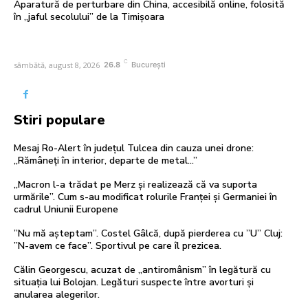
Aparatură de perturbare din China, accesibilă online, folosită
în „jaful secolului” de la Timișoara
C
sâmbătă, august 8, 2026
26.8
București
Stiri populare
Mesaj Ro-Alert în județul Tulcea din cauza unei drone:
„Rămâneți în interior, departe de metal…”
„Macron l-a trădat pe Merz și realizează că va suporta
urmările”. Cum s-au modificat rolurile Franței și Germaniei în
cadrul Uniunii Europene
”Nu mă așteptam”. Costel Gâlcă, după pierderea cu ”U” Cluj:
”N-avem ce face”. Sportivul pe care îl prezicea.
Călin Georgescu, acuzat de „antiromânism” în legătură cu
situația lui Bolojan. Legături suspecte între avorturi și
anularea alegerilor.