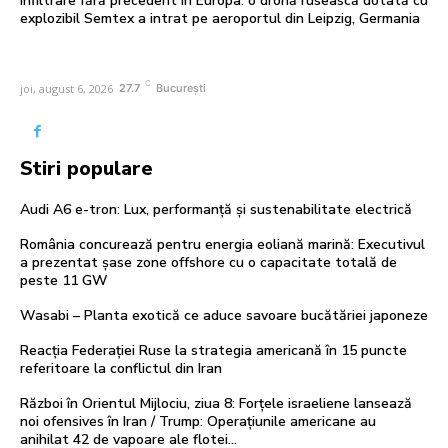
Infiltrare fără precedent în Europa: o dronă rusească dotată cu
explozibil Semtex a intrat pe aeroportul din Leipzig, Germania
C
joi, august 6, 2026
27.7
București
Stiri populare
Audi A6 e-tron: Lux, performanță și sustenabilitate electrică
România concurează pentru energia eoliană marină: Executivul
a prezentat șase zone offshore cu o capacitate totală de
peste 11 GW
Wasabi – Planta exotică ce aduce savoare bucătăriei japoneze
Reacția Federației Ruse la strategia americană în 15 puncte
referitoare la conflictul din Iran
Război în Orientul Mijlociu, ziua 8: Forțele israeliene lansează
noi ofensives în Iran / Trump: Operațiunile americane au
anihilat 42 de vapoare ale flotei...