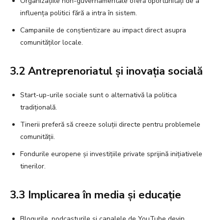
Organizațiile non-guvernamentale oferă oportunități de a
influența politici fără a intra în sistem.
Campaniile de conștientizare au impact direct asupra
comunităților locale.
3.2 Antreprenoriatul și inovația socială
Start-up-urile sociale sunt o alternativă la politica
tradițională.
Tinerii preferă să creeze soluții directe pentru problemele
comunității.
Fondurile europene și investițiile private sprijină inițiativele
tinerilor.
3.3 Implicarea în media și educație
Blogurile, podcasturile și canalele de YouTube devin