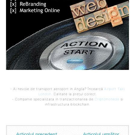
- Ai nevoie de transport aeroport in Anglia? Încearcă
Airport Taxi
London
. Calitate la prețul corect.
- Companie specializata in tranzactionarea de
Criptomonede
si
infrastructura blockchain.
Articolul precedent
Articolul următor