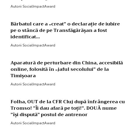
Autorii SocialImpactAward
Bărbatul care a „creat” o declarație de iubire
pe o stâncă de pe Transfăgărășan a fost
identificat…
Autorii SocialImpactAward
Aparatură de perturbare din China, accesibilă
online, folosită în „jaful secolului” de la
Timișoara
Autorii SocialImpactAward
Folha, OUT de la CFR Cluj după înfrângerea cu
Tromso! ”Îi dau afară pe toți!”. DOUĂ nume
”își dispută” postul de antrenor
Autorii SocialImpactAward