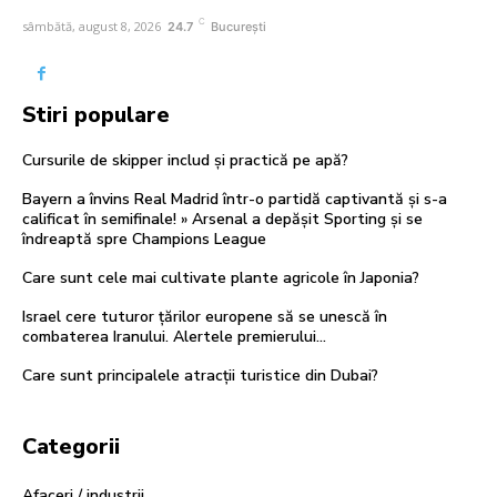
C
sâmbătă, august 8, 2026
24.7
București
Stiri populare
Cursurile de skipper includ și practică pe apă?
Bayern a învins Real Madrid într-o partidă captivantă și s-a
calificat în semifinale! » Arsenal a depășit Sporting și se
îndreaptă spre Champions League
Care sunt cele mai cultivate plante agricole în Japonia?
Israel cere tuturor țărilor europene să se unescă în
combaterea Iranului. Alertele premierului…
Care sunt principalele atracții turistice din Dubai?
Categorii
Afaceri / industrii