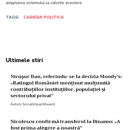
adaptarea sistemului la valorile acestora.
TAGS:
CARIERA POLITICA
Facebook
Twitter
Pinterest
W
Ultimele stiri
Nicușor Dan, referindu-se la decizia Moody’s:
„Ratingul României menținut mulțumită
contribuțiilor instituțiilor, populației și
sectorului privat”
Autorii SocialImpactAward
Nicolescu confirmă transferul la Dinamo: „A
fost prima alegere a noastră”