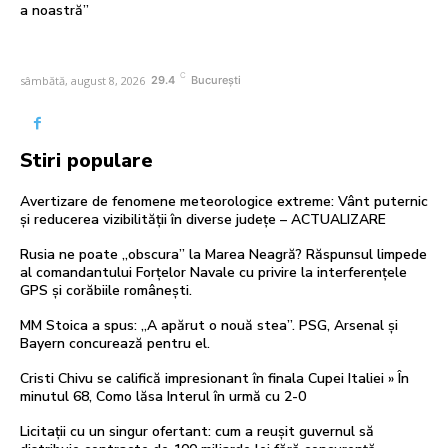
a noastră”
C
sâmbătă, august 8, 2026
29.4
București
Stiri populare
Avertizare de fenomene meteorologice extreme: Vânt puternic
și reducerea vizibilității în diverse județe – ACTUALIZARE
Rusia ne poate „obscura” la Marea Neagră? Răspunsul limpede
al comandantului Forțelor Navale cu privire la interferențele
GPS și corăbiile românești.
MM Stoica a spus: „A apărut o nouă stea”. PSG, Arsenal și
Bayern concurează pentru el.
Cristi Chivu se califică impresionant în finala Cupei Italiei » În
minutul 68, Como lăsa Interul în urmă cu 2-0
Licitații cu un singur ofertant: cum a reușit guvernul să