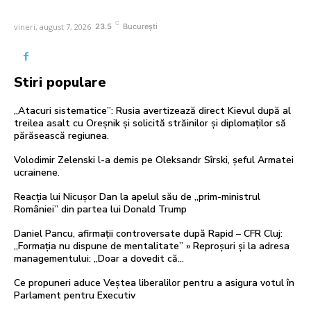
C
vineri, august 7, 2026
23.5
București
Stiri populare
„Atacuri sistematice”: Rusia avertizează direct Kievul după al
treilea asalt cu Oreșnik și solicită străinilor și diplomaților să
părăsească regiunea.
Volodimir Zelenski l-a demis pe Oleksandr Sîrski, șeful Armatei
ucrainene.
Reacția lui Nicușor Dan la apelul său de „prim-ministrul
României” din partea lui Donald Trump
Daniel Pancu, afirmații controversate după Rapid – CFR Cluj:
„Formația nu dispune de mentalitate” » Reproșuri și la adresa
managementului: „Doar a dovedit că...
Ce propuneri aduce Veștea liberalilor pentru a asigura votul în
Parlament pentru Executiv