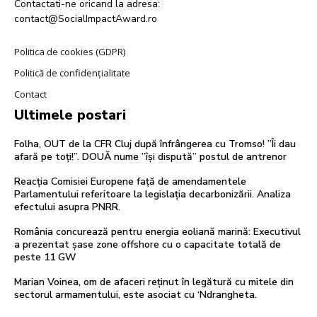
Contactati-ne oricand la adresa:
contact@SocialImpactAward.ro
Politica de cookies (GDPR)
Politică de confidențialitate
Contact
Ultimele postari
Folha, OUT de la CFR Cluj după înfrângerea cu Tromso! ”Îi dau
afară pe toți!”. DOUĂ nume ”își dispută” postul de antrenor
Reacția Comisiei Europene față de amendamentele
Parlamentului referitoare la legislația decarbonizării. Analiza
efectului asupra PNRR.
România concurează pentru energia eoliană marină: Executivul
a prezentat șase zone offshore cu o capacitate totală de
peste 11 GW
Marian Voinea, om de afaceri reținut în legătură cu mitele din
sectorul armamentului, este asociat cu ‘Ndrangheta.