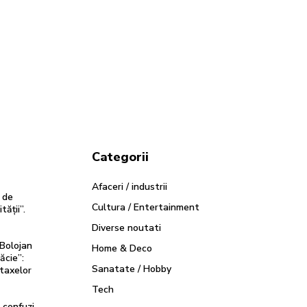
Categorii
Afaceri / industrii
 de
Cultura / Entertainment
tății”.
Diverse noutati
Bolojan
Home & Deco
ăcie”:
Sanatate / Hobby
 taxelor
Tech
 confuzi.