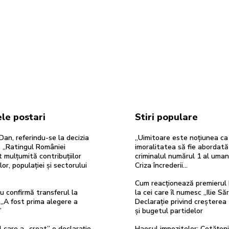
le postari
Stiri populare
Dan, referindu-se la decizia
„Uimitoare este noțiunea ca
 „Ratingul României
imoralitatea să fie abordată
 mulțumită contribuțiilor
criminalul numărul 1 al umani
ilor, populației și sectorului
Criza încrederii…
Cum reacționează premierul 
u confirmă transferul la
la cei care îl numesc „Ilie Săr
„A fost prima alegere a
Declarație privind creșterea
”
și bugetul partidelor
 care a „creat” o declarație
Haosul impozitelor: Cetățeni