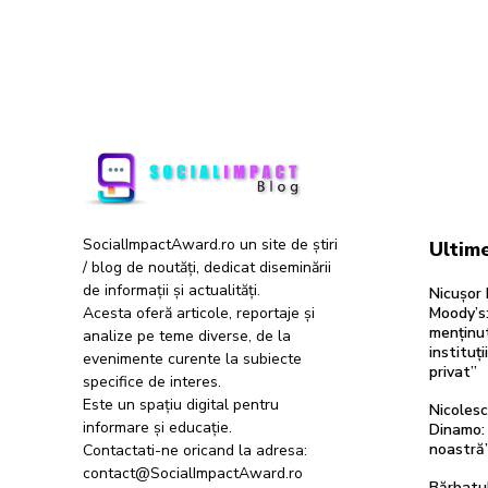
SocialImpactAward.ro un site de știri
Ultime
/ blog de noutăți, dedicat diseminării
de informații și actualități.
Nicușor 
Acesta oferă articole, reportaje și
Moody’s:
menținut
analize pe teme diverse, de la
instituți
evenimente curente la subiecte
privat”
specifice de interes.
Este un spațiu digital pentru
Nicolesc
informare și educație.
Dinamo: 
noastră
Contactati-ne oricand la adresa:
contact@SocialImpactAward.ro
Bărbatul