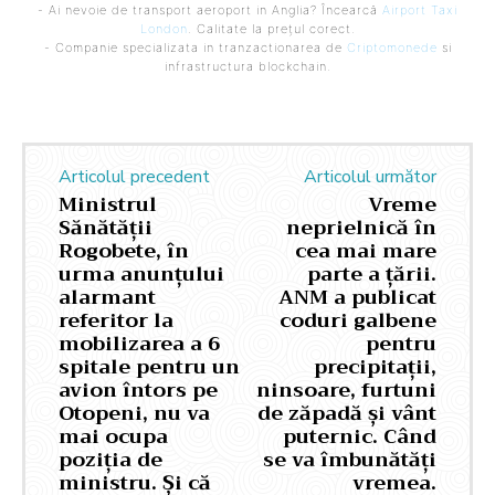
- Ai nevoie de transport aeroport in Anglia? Încearcă
Airport Taxi
London
. Calitate la prețul corect.
- Companie specializata in tranzactionarea de
Criptomonede
si
infrastructura blockchain.
Articolul precedent
Articolul următor
Ministrul
Vreme
Sănătății
neprielnică în
Rogobete, în
cea mai mare
urma anunțului
parte a țării.
alarmant
ANM a publicat
referitor la
coduri galbene
mobilizarea a 6
pentru
spitale pentru un
precipitații,
avion întors pe
ninsoare, furtuni
Otopeni, nu va
de zăpadă și vânt
mai ocupa
puternic. Când
poziția de
se va îmbunătăți
ministru. Și că
vremea.