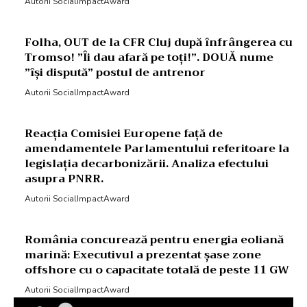
Autorii SocialImpactAward
Folha, OUT de la CFR Cluj după înfrângerea cu
Tromso! ”Îi dau afară pe toți!”. DOUĂ nume
”își dispută” postul de antrenor
Autorii SocialImpactAward
Reacția Comisiei Europene față de
amendamentele Parlamentului referitoare la
legislația decarbonizării. Analiza efectului
asupra PNRR.
Autorii SocialImpactAward
România concurează pentru energia eoliană
marină: Executivul a prezentat șase zone
offshore cu o capacitate totală de peste 11 GW
Autorii SocialImpactAward