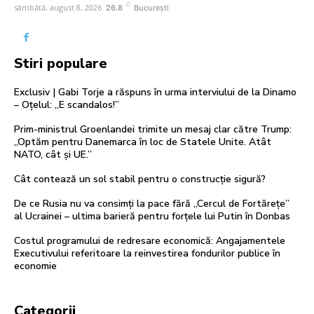
C
sâmbătă, august 8, 2026
26.8
București
Stiri populare
Exclusiv | Gabi Torje a răspuns în urma interviului de la Dinamo
– Oțelul: „E scandalos!”
Prim-ministrul Groenlandei trimite un mesaj clar către Trump:
„Optăm pentru Danemarca în loc de Statele Unite. Atât
NATO, cât și UE.”
Cât contează un sol stabil pentru o construcție sigură?
De ce Rusia nu va consimți la pace fără „Cercul de Fortărețe”
al Ucrainei – ultima barieră pentru forțele lui Putin în Donbas
Costul programului de redresare economică: Angajamentele
Executivului referitoare la reinvestirea fondurilor publice în
economie
Categorii