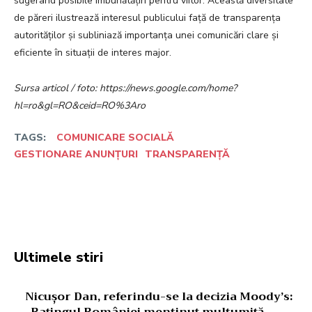
sugerând posibile îmbunătățiri pentru viitor. Această diversitate
de păreri ilustrează interesul publicului față de transparența
autorităților și subliniază importanța unei comunicări clare și
eficiente în situații de interes major.
Sursa articol / foto: https://news.google.com/home?
hl=ro&gl=RO&ceid=RO%3Aro
TAGS:
COMUNICARE SOCIALĂ
GESTIONARE ANUNȚURI
TRANSPARENȚĂ
Facebook
Twitter
Pinterest
W
Ultimele stiri
Nicușor Dan, referindu-se la decizia Moody’s:
„Ratingul României menținut mulțumită