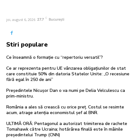
C
joi, august 6, 2026
27.7
București
Stiri populare
Ce înseamnă o formație cu “repertoriu versatil”?
Ce ar reprezenta pentru UE vânzarea obligațiunilor de stat
care constituie 50% din datoria Statelor Unite: „O recesiune
fără egal în 250 de ani”
Președintele Nicușor Dan o va numi pe Delia Velculescu ca
prim-ministru.
România a ales să crească cu orice preț. Costul se resimte
acum, atrage atenția economistul șef al BNR.
ULTIMĂ ORĂ: Pentagonul a autorizat trimiterea de rachete
Tomahawk către Ucraina; hotărârea finală este în mâinile
președintelui Trump (CNN)