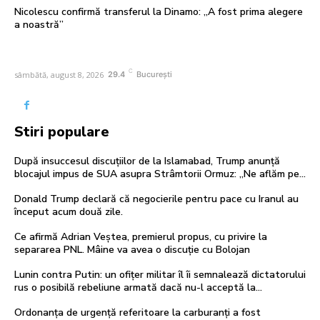
Nicolescu confirmă transferul la Dinamo: „A fost prima alegere
a noastră”
C
sâmbătă, august 8, 2026
29.4
București
Stiri populare
După insuccesul discuțiilor de la Islamabad, Trump anunță
blocajul impus de SUA asupra Strâmtorii Ormuz: „Ne aflăm pe…
Donald Trump declară că negocierile pentru pace cu Iranul au
început acum două zile.
Ce afirmă Adrian Veștea, premierul propus, cu privire la
separarea PNL. Mâine va avea o discuție cu Bolojan
Lunin contra Putin: un ofițer militar îl îi semnalează dictatorului
rus o posibilă rebeliune armată dacă nu-l acceptă la…
Ordonanța de urgență referitoare la carburanți a fost