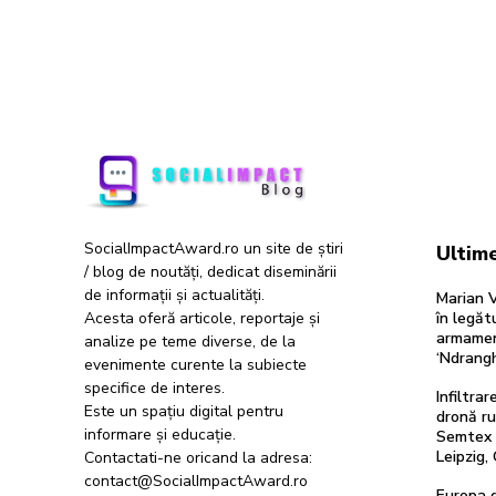
SocialImpactAward.ro un site de știri
Ultime
/ blog de noutăți, dedicat diseminării
de informații și actualități.
Marian V
Acesta oferă articole, reportaje și
în legăt
armamen
analize pe teme diverse, de la
‘Ndrang
evenimente curente la subiecte
specifice de interes.
Infiltra
Este un spațiu digital pentru
dronă ru
informare și educație.
Semtex a
Leipzig,
Contactati-ne oricand la adresa:
contact@SocialImpactAward.ro
Europa d