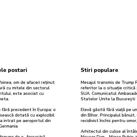
le postari
Stiri populare
oinea, om de afaceri reținut
Mesajul transmis de Trump 
ură cu mitele din sectorul
referitor la o situație critic
tului, este asociat cu
SUA. Comunicatul Ambasad
heta.
Statelor Unite la București
re fără precedent în Europa: o
Elevă găsită fără viață pe u
sească dotată cu explozibil
din Bihor. Principalul bănuit,
 intrat pe aeroportul din
recidivist închis pentru omor
 Germania
Arhitectul din culise al întâln
ispune de o „fereastră
Nicușor Dan – Marco Rubio: 