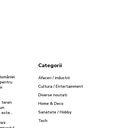
Categorii
României
Afaceri / industrii
ă pentru
Cultura / Entertainment
ei
Diverse noutati
n teren
Home & Deco
 un
Sanatate / Hobby
, este…
Tech
irii
impactul