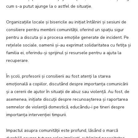
cum s-a putut ajunge la o astfel de situație.
Organizațiile locale și bisericile au inițiat întâlniri și sesiuni de
consiliere pentru membrii comunității, oferind un spațiu sigur
pentru a discuta și a procesa emoțiile generate de incident. Pe
rețelele sociale, oamenii și-au exprimat solidaritatea cu fetița și
familia ei, oferindu-și sprijinul și resursele pentru a ajuta la
recuperare.
În școli, profesorii și consilierii au fost atenți la starea
emoțională a copiilor, discutând despre importanța comunicării
și a cererii de ajutor în situații de abuz sau violență. Au fost, de
asemenea, inițiate discuții despre recunoașterea și raportarea
semnelor de violență domestică, educându-i pe tineri despre
importanța intervenției timpurii.
Impactul asupra comunității este profund, lăsând o marcă