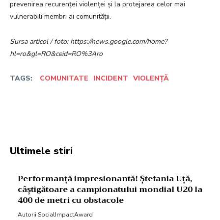
prevenirea recurenței violenței și la protejarea celor mai
vulnerabili membri ai comunității.
Sursa articol / foto: https://news.google.com/home?
hl=ro&gl=RO&ceid=RO%3Aro
TAGS:
COMUNITATE
INCIDENT
VIOLENȚĂ
Facebook
Twitter
Pinterest
W
Ultimele stiri
Performanță impresionantă! Ștefania Uță,
câștigătoare a campionatului mondial U20 la
400 de metri cu obstacole
Autorii SocialImpactAward