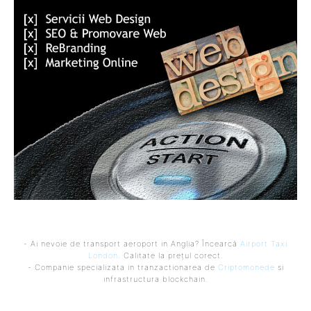
- Ai nevoie de transport aeroport in Anglia? Încearcă
Airport Taxi
London
. Calitate la prețul corect.
- Companie specializata in tranzactionarea de
Criptomonede
si
infrastructura blockchain.