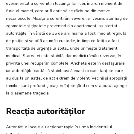
evenimentul a survenit în locuința familiei, într-un moment de
furie al mamei, care ar fi dorit să se răzbune din motive
necunoscute. Micuța a suferit răni severe, iar vecinii, alarmați de
zgomotele și țipetele provenind din apartament, au alertat
autoritățile. În vârstă de 35 de ani, mama a fost imediat reținută
de poliție și se află acum în custodie, în timp ce fetița a fost
transportată de urgență la spital, unde primește tratament
medical. Starea ei este stabilă, dar medicii rămân rezervați în
privința unei recuperări complete. Ancheta este în desfășurare,
iar autoritățile caută să stabilească exact circumstanțele care
au dus la un astfel de act extrem de violent. Vecinii și apropiații
familiei sunt profund şocaţi, neînţelegând cum s-a putut ajunge
la o asemene tragedie.
Reacția autorităților
Autoritățile locale au acționat rapid în urma incidentului