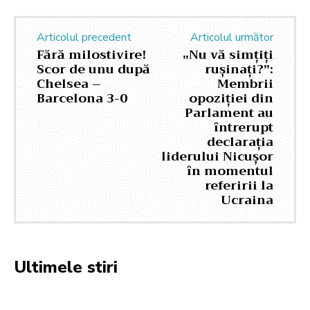
Articolul precedent
Articolul următor
Fără milostivire!
„Nu vă simțiți
Scor de unu după
rușinați?”:
Chelsea –
Membrii
Barcelona 3-0
opoziției din
Parlament au
întrerupt
declarația
liderului Nicușor
în momentul
referirii la
Ucraina
Ultimele stiri