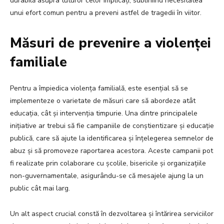
durabilă asupra tuturor celor implicați, subliniind necesitatea
unui efort comun pentru a preveni astfel de tragedii în viitor.
Măsuri de prevenire a violenței
familiale
Pentru a împiedica violența familială, este esențial să se
implementeze o varietate de măsuri care să abordeze atât
educația, cât și intervenția timpurie. Una dintre principalele
inițiative ar trebui să fie campaniile de conștientizare și educație
publică, care să ajute la identificarea și înțelegerea semnelor de
abuz și să promoveze raportarea acestora. Aceste campanii pot
fi realizate prin colaborare cu școlile, bisericile și organizațiile
non-guvernamentale, asigurându-se că mesajele ajung la un
public cât mai larg.
Un alt aspect crucial constă în dezvoltarea și întărirea serviciilor