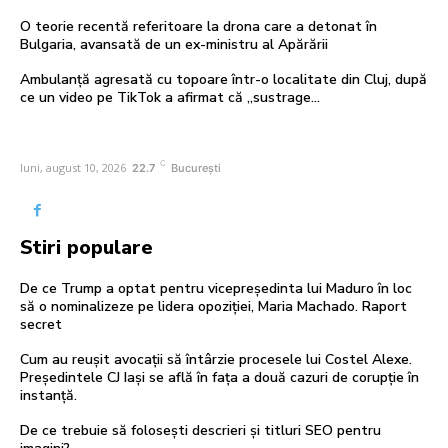
O teorie recentă referitoare la drona care a detonat în
Bulgaria, avansată de un ex-ministru al Apărării
Ambulanță agresată cu topoare într-o localitate din Cluj, după
ce un video pe TikTok a afirmat că „sustrage…
C
luni, august 10, 2026
22.7
București
Stiri populare
De ce Trump a optat pentru vicepreședinta lui Maduro în loc
să o nominalizeze pe lidera opoziției, Maria Machado. Raport
secret
Cum au reușit avocații să întârzie procesele lui Costel Alexe.
Președintele CJ Iași se află în fața a două cazuri de corupție în
instanță.
De ce trebuie să folosești descrieri și titluri SEO pentru