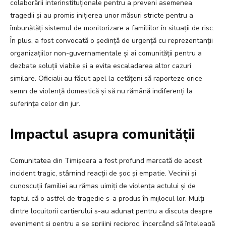
colaborării interinstituționale pentru a preveni asemenea
tragedii și au promis inițierea unor măsuri stricte pentru a
îmbunătăți sistemul de monitorizare a familiilor în situații de risc.
În plus, a fost convocată o ședință de urgență cu reprezentanții
organizațiilor non-guvernamentale și ai comunității pentru a
dezbate soluții viabile și a evita escaladarea altor cazuri
similare. Oficialii au făcut apel la cetățeni să raporteze orice
semn de violență domestică și să nu rămână indiferenți la
suferința celor din jur.
Impactul asupra comunității
Comunitatea din Timișoara a fost profund marcată de acest
incident tragic, stârnind reacții de șoc și empatie. Vecinii și
cunoscuții familiei au rămas uimiți de violența actului și de
faptul că o astfel de tragedie s-a produs în mijlocul lor. Mulți
dintre locuitorii cartierului s-au adunat pentru a discuta despre
eveniment și pentru a se sprijini reciproc, încercând să înțeleagă