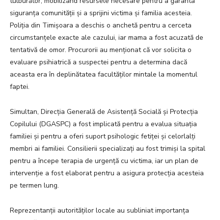
tulburător, mobilizând resursele necesare pentru a garanta
siguranța comunității și a sprijini victima și familia acesteia.
Poliția din Timișoara a deschis o anchetă pentru a cerceta
circumstanțele exacte ale cazului, iar mama a fost acuzată de
tentativă de omor. Procurorii au menționat că vor solicita o
evaluare psihiatrică a suspectei pentru a determina dacă
aceasta era în deplinătatea facultăților mintale la momentul
faptei.
Simultan, Direcția Generală de Asistență Socială și Protecția
Copilului (DGASPC) a fost implicată pentru a evalua situația
familiei și pentru a oferi suport psihologic fetiței și celorlalți
membri ai familiei. Consilierii specializați au fost trimiși la spital
pentru a începe terapia de urgență cu victima, iar un plan de
intervenție a fost elaborat pentru a asigura protecția acesteia
pe termen lung.
Reprezentanții autorităților locale au subliniat importanța