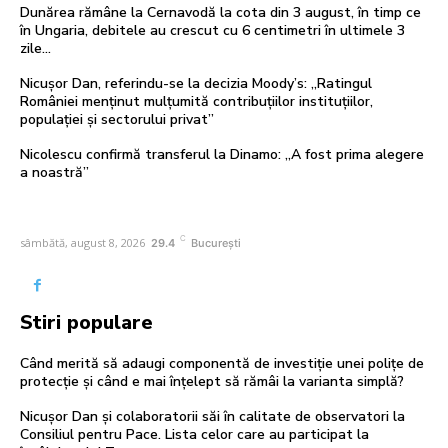
Dunărea rămâne la Cernavodă la cota din 3 august, în timp ce
în Ungaria, debitele au crescut cu 6 centimetri în ultimele 3
zile...
Nicușor Dan, referindu-se la decizia Moody’s: „Ratingul
României menținut mulțumită contribuțiilor instituțiilor,
populației și sectorului privat”
Nicolescu confirmă transferul la Dinamo: „A fost prima alegere
a noastră”
C
sâmbătă, august 8, 2026
29.4
București
Stiri populare
Când merită să adaugi componentă de investiție unei polițe de
protecție și când e mai înțelept să rămâi la varianta simplă?
Nicușor Dan și colaboratorii săi în calitate de observatori la
Consiliul pentru Pace. Lista celor care au participat la