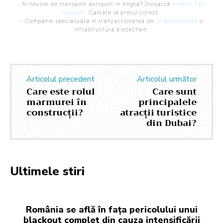
- Ai nevoie de transport aeroport in Anglia? Încearcă
Airport Taxi
London
. Calitate la prețul corect.
- Companie specializata in tranzactionarea de
Criptomonede
si
infrastructura blockchain.
Articolul precedent
Articolul următor
Care este rolul
Care sunt
marmurei în
principalele
construcții?
atracții turistice
din Dubai?
Ultimele stiri
România se află în fața pericolului unui
blackout complet din cauza intensificării