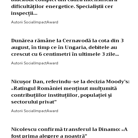
dificultăților energetice. Specialiștii cer
inspecții…
Autorii SocialImpactAward
Dunărea rămâne la Cernavodă la cota din 3
august, în timp ce în Ungaria, debitele au
crescut cu 6 centimetri în ultimele 3 zile...
Autorii SocialImpactAward
Nicușor Dan, referindu-se la decizia Moody’s:
„Ratingul României menținut mulțumită
contribuțiilor instituțiilor, populației și
sectorului privat”
Autorii SocialImpactAward
Nicolescu confirmă transferul la Dinamo: „A
fost prima alegere a noastră”