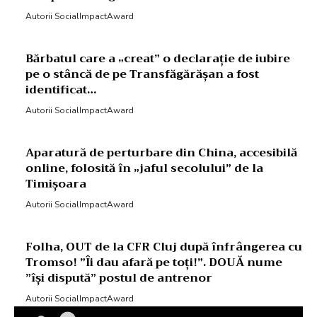
Autorii SocialImpactAward
Bărbatul care a „creat” o declarație de iubire
pe o stâncă de pe Transfăgărășan a fost
identificat…
Autorii SocialImpactAward
Aparatură de perturbare din China, accesibilă
online, folosită în „jaful secolului” de la
Timișoara
Autorii SocialImpactAward
Folha, OUT de la CFR Cluj după înfrângerea cu
Tromso! ”Îi dau afară pe toți!”. DOUĂ nume
”își dispută” postul de antrenor
Autorii SocialImpactAward