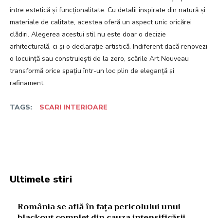
între estetică și funcționalitate. Cu detalii inspirate din natură și
materiale de calitate, acestea oferă un aspect unic oricărei
clădiri. Alegerea acestui stil nu este doar o decizie
arhitecturală, ci și o declarație artistică. Indiferent dacă renovezi
o locuință sau construiești de la zero, scările Art Nouveau
transformă orice spațiu într-un loc plin de eleganță și
rafinament.
TAGS:
SCARI INTERIOARE
Facebook
Twitter
Pinterest
W
Ultimele stiri
România se află în fața pericolului unui
blackout complet din cauza intensificării