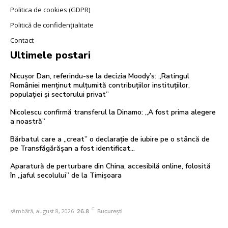
Politica de cookies (GDPR)
Politică de confidențialitate
Contact
Ultimele postari
Nicușor Dan, referindu-se la decizia Moody’s: „Ratingul
României menținut mulțumită contribuțiilor instituțiilor,
populației și sectorului privat”
Nicolescu confirmă transferul la Dinamo: „A fost prima alegere
a noastră”
Bărbatul care a „creat” o declarație de iubire pe o stâncă de
pe Transfăgărășan a fost identificat…
Aparatură de perturbare din China, accesibilă online, folosită
în „jaful secolului” de la Timișoara
C
sâmbătă, august 8, 2026
26.8
București