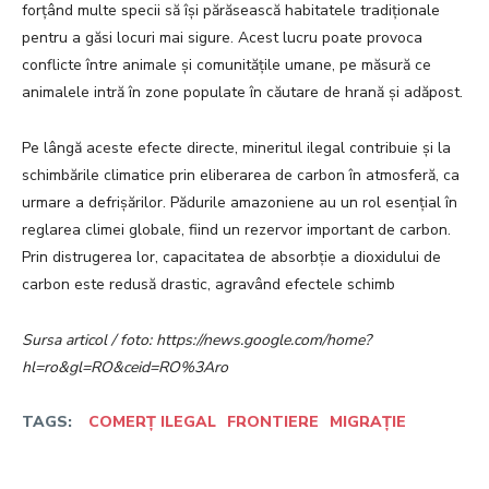
forțând multe specii să își părăsească habitatele tradiționale
pentru a găsi locuri mai sigure. Acest lucru poate provoca
conflicte între animale și comunitățile umane, pe măsură ce
animalele intră în zone populate în căutare de hrană și adăpost.
Pe lângă aceste efecte directe, mineritul ilegal contribuie și la
schimbările climatice prin eliberarea de carbon în atmosferă, ca
urmare a defrișărilor. Pădurile amazoniene au un rol esențial în
reglarea climei globale, fiind un rezervor important de carbon.
Prin distrugerea lor, capacitatea de absorbție a dioxidului de
carbon este redusă drastic, agravând efectele schimb
Sursa articol / foto: https://news.google.com/home?
hl=ro&gl=RO&ceid=RO%3Aro
TAGS:
COMERȚ ILEGAL
FRONTIERE
MIGRAȚIE