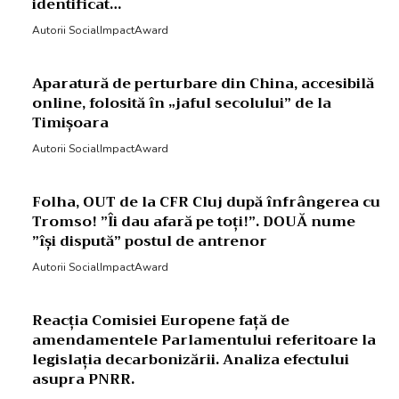
identificat…
Autorii SocialImpactAward
Aparatură de perturbare din China, accesibilă
online, folosită în „jaful secolului” de la
Timișoara
Autorii SocialImpactAward
Folha, OUT de la CFR Cluj după înfrângerea cu
Tromso! ”Îi dau afară pe toți!”. DOUĂ nume
”își dispută” postul de antrenor
Autorii SocialImpactAward
Reacția Comisiei Europene față de
amendamentele Parlamentului referitoare la
legislația decarbonizării. Analiza efectului
asupra PNRR.