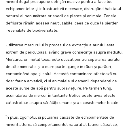
minerit ilegal presupune defrișări masive pentru a face loc
echipamentelor și infrastructurii necesare, distrugând habitatul
natural al nenumăratelor specii de plante și animale. Zonele
defrișate rămân adesea neutilizabile, ceea ce duce la pierderi
ireversibile de biodiversitate.
Utilizarea mercurului în procesul de extracție a aurului este
extrem de periculoasă, având grave consecințe asupra mediului.
Mercurul, un metal toxic, este utilizat pentru separarea aurului
de alte minerale, și o mare parte ajunge în râuri și pârâuri,
contaminând apa și solul. Această contaminare afectează nu
doar fauna acvatică, ci și animalele și oamenii dependenți de
aceste surse de apă pentru supraviețuire. Pe termen lung,
acumularea de mercur în lanțurile trofice poate avea efecte
catastrofale asupra sănătății umane și a ecosistemelor locale.
În plus, zgomotul și poluarea cauzate de echipamentele de
minerit alterează comportamentul natural al faunei sălbatice,