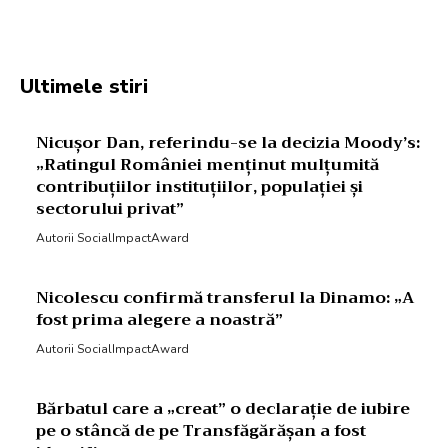
Facebook
Twitter
Pinterest
W
Ultimele stiri
Nicușor Dan, referindu-se la decizia Moody’s:
„Ratingul României menținut mulțumită
contribuțiilor instituțiilor, populației și
sectorului privat”
Autorii SocialImpactAward
Nicolescu confirmă transferul la Dinamo: „A
fost prima alegere a noastră”
Autorii SocialImpactAward
Bărbatul care a „creat” o declarație de iubire
pe o stâncă de pe Transfăgărășan a fost