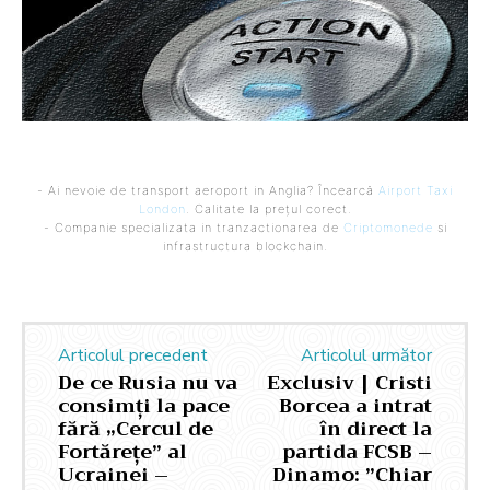
- Ai nevoie de transport aeroport in Anglia? Încearcă
Airport Taxi
London
. Calitate la prețul corect.
- Companie specializata in tranzactionarea de
Criptomonede
si
infrastructura blockchain.
Articolul precedent
Articolul următor
De ce Rusia nu va
Exclusiv | Cristi
consimți la pace
Borcea a intrat
fără „Cercul de
în direct la
Fortărețe” al
partida FCSB –
Ucrainei –
Dinamo: ”Chiar