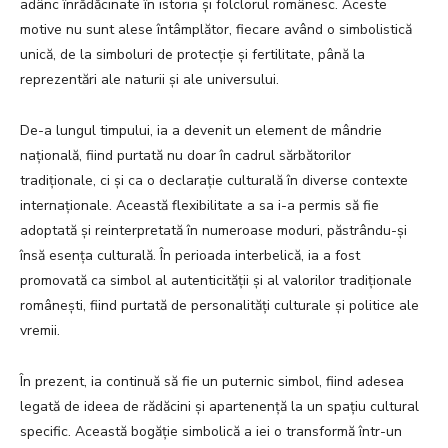
adânc înrădăcinate în istoria și folclorul românesc. Aceste
motive nu sunt alese întâmplător, fiecare având o simbolistică
unică, de la simboluri de protecție și fertilitate, până la
reprezentări ale naturii și ale universului.
De-a lungul timpului, ia a devenit un element de mândrie
națională, fiind purtată nu doar în cadrul sărbătorilor
tradiționale, ci și ca o declarație culturală în diverse contexte
internaționale. Această flexibilitate a sa i-a permis să fie
adoptată și reinterpretată în numeroase moduri, păstrându-și
însă esența culturală. În perioada interbelică, ia a fost
promovată ca simbol al autenticității și al valorilor tradiționale
românești, fiind purtată de personalități culturale și politice ale
vremii.
În prezent, ia continuă să fie un puternic simbol, fiind adesea
legată de ideea de rădăcini și apartenență la un spațiu cultural
specific. Această bogăție simbolică a iei o transformă într-un