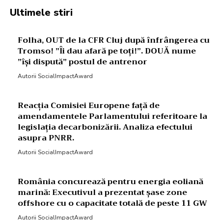
Ultimele stiri
Folha, OUT de la CFR Cluj după înfrângerea cu
Tromso! ”Îi dau afară pe toți!”. DOUĂ nume
”își dispută” postul de antrenor
Autorii SocialImpactAward
Reacția Comisiei Europene față de
amendamentele Parlamentului referitoare la
legislația decarbonizării. Analiza efectului
asupra PNRR.
Autorii SocialImpactAward
România concurează pentru energia eoliană
marină: Executivul a prezentat șase zone
offshore cu o capacitate totală de peste 11 GW
Autorii SocialImpactAward