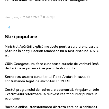
sectorul armamentului, este asociat cu ‘Ndrangheta.
C
vineri, august 7, 2026
25.2
București
Stiri populare
Ministrul Apărării explică motivele pentru care drona care a
pătruns în spațiul aerian românesc nu a fost distrusă. NATO
a…
Călin Georgescu nu face cunoscute sursele de venituri, însă
declară că ar putea să se prezinte din nou la…
Sechestru asupra bunurilor lui Raed Arafat în cazul de
contrabandă legat de elicopterul SMURD
Costul programului de redresare economică: Angajamentele
Executivului referitoare la reinvestirea fondurilor publice în
economie
Bacania online, transformarea discreta care ne-a schimbat