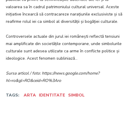
valoarea sa în cadrul patrimoniului cultural universal. Aceste
inițiative încearcă să contracareze narațiunile exclusiviste și să
reafirme rolul iei ca simbol al diversității și bogăției culturale.
Controversele actuale din jurul iei românești reflectă tensiuni
mai amplificate din societățile contemporane, unde simbolurile
culturale sunt adesea utilizate ca arme în conflicte politice și
ideologice. Acest fenomen subliniază…
Sursa articol / foto: https://news.google.com/home?
hl=ro&gl=RO&ceid=RO%3Aro
TAGS:
ARTA
IDENTITATE
SIMBOL
Facebook
Twitter
Pinterest
W