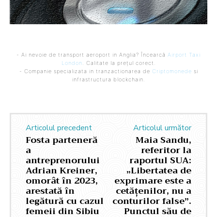
- Ai nevoie de transport aeroport in Anglia? Încearcă
Airport Taxi
London
. Calitate la prețul corect.
- Companie specializata in tranzactionarea de
Criptomonede
si
infrastructura blockchain.
Articolul precedent
Articolul următor
Fosta parteneră
Maia Sandu,
a
referitor la
antreprenorului
raportul SUA:
Adrian Kreiner,
„Libertatea de
omorât în 2023,
exprimare este a
arestată în
cetățenilor, nu a
legătură cu cazul
conturilor false”.
femeii din Sibiu
Punctul său de