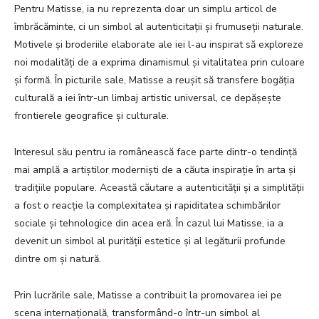
Pentru Matisse, ia nu reprezenta doar un simplu articol de
îmbrăcăminte, ci un simbol al autenticitații și frumuseții naturale.
Motivele și broderiile elaborate ale iei l-au inspirat să exploreze
noi modalități de a exprima dinamismul și vitalitatea prin culoare
și formă. În picturile sale, Matisse a reușit să transfere bogăția
culturală a iei într-un limbaj artistic universal, ce depășește
frontierele geografice și culturale.
Interesul său pentru ia românească face parte dintr-o tendință
mai amplă a artiștilor moderniști de a căuta inspirație în arta și
tradițiile populare. Această căutare a autenticității și a simplității
a fost o reacție la complexitatea și rapiditatea schimbărilor
sociale și tehnologice din acea eră. În cazul lui Matisse, ia a
devenit un simbol al purității estetice și al legăturii profunde
dintre om și natură.
Prin lucrările sale, Matisse a contribuit la promovarea iei pe
scena internațională, transformând-o într-un simbol al