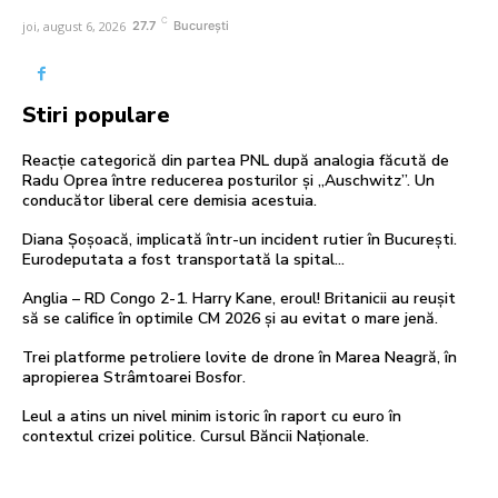
C
joi, august 6, 2026
27.7
București
Stiri populare
Reacție categorică din partea PNL după analogia făcută de
Radu Oprea între reducerea posturilor și „Auschwitz”. Un
conducător liberal cere demisia acestuia.
Diana Șoșoacă, implicată într-un incident rutier în București.
Eurodeputata a fost transportată la spital…
Anglia – RD Congo 2-1. Harry Kane, eroul! Britanicii au reușit
să se califice în optimile CM 2026 și au evitat o mare jenă.
Trei platforme petroliere lovite de drone în Marea Neagră, în
apropierea Strâmtoarei Bosfor.
Leul a atins un nivel minim istoric în raport cu euro în
contextul crizei politice. Cursul Băncii Naționale.