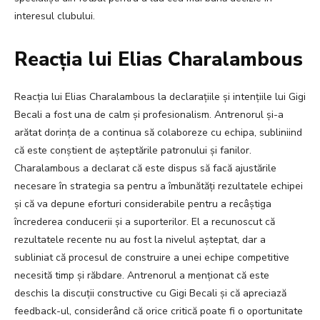
interesul clubului.
Reacția lui Elias Charalambous
Reacția lui Elias Charalambous la declarațiile și intențiile lui Gigi
Becali a fost una de calm și profesionalism. Antrenorul și-a
arătat dorința de a continua să colaboreze cu echipa, subliniind
că este conștient de așteptările patronului și fanilor.
Charalambous a declarat că este dispus să facă ajustările
necesare în strategia sa pentru a îmbunătăți rezultatele echipei
și că va depune eforturi considerabile pentru a recâștiga
încrederea conducerii și a suporterilor. El a recunoscut că
rezultatele recente nu au fost la nivelul așteptat, dar a
subliniat că procesul de construire a unei echipe competitive
necesită timp și răbdare. Antrenorul a menționat că este
deschis la discuții constructive cu Gigi Becali și că apreciază
feedback-ul, considerând că orice critică poate fi o oportunitate