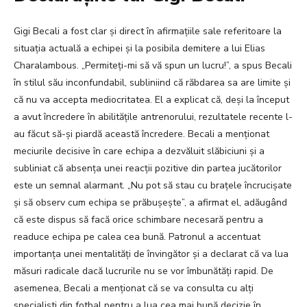
Gigi Becali a fost clar și direct în afirmațiile sale referitoare la
situația actuală a echipei și la posibila demitere a lui Elias
Charalambous. „Permiteți-mi să vă spun un lucru!”, a spus Becali
în stilul său inconfundabil, subliniind că răbdarea sa are limite și
că nu va accepta mediocritatea. El a explicat că, deși la început
a avut încredere în abilitățile antrenorului, rezultatele recente l-
au făcut să-și piardă această încredere. Becali a menționat
meciurile decisive în care echipa a dezvăluit slăbiciuni și a
subliniat că absența unei reacții pozitive din partea jucătorilor
este un semnal alarmant. „Nu pot să stau cu brațele încrucișate
și să observ cum echipa se prăbușește”, a afirmat el, adăugând
că este dispus să facă orice schimbare necesară pentru a
readuce echipa pe calea cea bună. Patronul a accentuat
importanța unei mentalități de învingător și a declarat că va lua
măsuri radicale dacă lucrurile nu se vor îmbunătăți rapid. De
asemenea, Becali a menționat că se va consulta cu alți
specialiști din fotbal pentru a lua cea mai bună decizie în