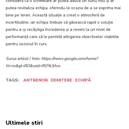
consideră că o schimbare ar putea aduce un suflu nou și ar
putea revitaliza echipa, oferindu-le ocazia de a se exprima mai
bine pe teren. Această situație a creat o atmosferă de
incertitudine, iar echipa trebuie să găsească rapid o soluție
pentru a-și recâștiga încrederea și a reveni la un nivel de
performanță care să le permită atingerea obiectivelor stabilite
pentru sezonul în curs.
Sursa articol / foto: https://news.google.com/home?
hl=ro&gl=RO&ceid=RO%3Aro
TAGS:
ANTRENOR
DEMITERE
ECHIPĂ
Facebook
Twitter
Pinterest
W
Ultimele stiri