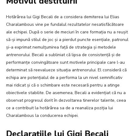
Motivul destituirii
Hotărârea lui Gigi Becali de a considera demiterea lui Elias
Charalambous vine pe fundalul rezultatelor nesatisfăcătoare
ale echipei. După o serie de meciuri în care formația nu a reușit
să-și impună stilul de joc și a pierdut puncte esențiale, patronul
și-a exprimat nemulțumirea față de strategia și metodele
antrenorului. Becali a subliniat că lipsa de consistență și de
performanțe convingătoare sunt motivele principale care l-au
determinat să reevalueze situația antrenorului. El consideră că
echipa are potențialul de a performa la un nivel semnificativ
mai ridicat și că o schimbare este necesară pentru a atinge
obiectivele stabilite. De asemenea, Becali a evidențiat că nu a
observat progresul dorit în dezvoltarea tinerelor talente, ceea
ce a contribuit la hotărârea sa de a reanaliza poziția lui
Charalambous la conducerea echipei.
Declarațiile lui Gigi Becali