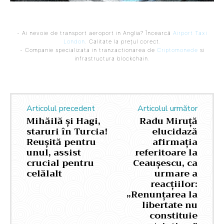
- Ai nevoie de transport aeroport in Anglia? Încearcă
Airport Taxi
London
. Calitate la prețul corect.
- Companie specializata in tranzactionarea de
Criptomonede
si
infrastructura blockchain.
Articolul precedent
Articolul următor
Mihăilă și Hagi,
Radu Miruță
staruri în Turcia!
elucidază
Reușită pentru
afirmația
unul, assist
referitoare la
crucial pentru
Ceaușescu, ca
celălalt
urmare a
reacțiilor:
„Renunțarea la
libertate nu
constituie