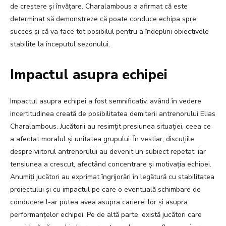
de creștere și învățare. Charalambous a afirmat că este
determinat să demonstreze că poate conduce echipa spre
succes și că va face tot posibilul pentru a îndeplini obiectivele
stabilite la începutul sezonului.
Impactul asupra echipei
Impactul asupra echipei a fost semnificativ, având în vedere
incertitudinea creată de posibilitatea demiterii antrenorului Elias
Charalambous. Jucătorii au resimțit presiunea situației, ceea ce
a afectat moralul și unitatea grupului. În vestiar, discuțiile
despre viitorul antrenorului au devenit un subiect repetat, iar
tensiunea a crescut, afectând concentrare și motivația echipei.
Anumiți jucători au exprimat îngrijorări în legătură cu stabilitatea
proiectului și cu impactul pe care o eventuală schimbare de
conducere l-ar putea avea asupra carierei lor și asupra
performanțelor echipei. Pe de altă parte, există jucători care