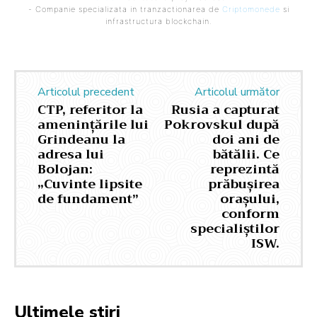
- Companie specializata in tranzactionarea de
Criptomonede
si
infrastructura blockchain.
Articolul precedent
Articolul următor
CTP, referitor la
Rusia a capturat
amenințările lui
Pokrovskul după
Grindeanu la
doi ani de
adresa lui
bătălii. Ce
Bolojan:
reprezintă
„Cuvinte lipsite
prăbușirea
de fundament”
orașului,
conform
specialiștilor
ISW.
Ultimele stiri