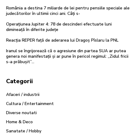
România a destina 7 miliarde de lei pentru pensiile speciale ale
judecătorilor în ultimii cinci ani. Câți s-
Operațiunea Jupiter 4: 78 de descinderi efectuate luni
dimineață în diferite județe
Reacția REPER față de aderarea lui Dragoș Pîslaru la PNL
Iranul se îngrijorează că o agresiune din partea SUA ar putea
genera noi manifestații și ar pune în pericol regimul: „Zidul fricii
s-a prăbușit”...
Categorii
Afaceri / industrii
Cultura / Entertainment
Diverse noutati
Home & Deco
Sanatate / Hobby