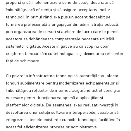
propună și să implementeze o serie de soluții destinate să
îmbunătățească eficiența și să asigure acceptarea noilor
tehnologii. În primul rând, s-a pus un accent deosebit pe
formarea profesională a angajaților din administrația publică,
prin organizarea de cursuri și ateliere de lucru care le permit
acestora să dobândească competențele necesare utilizării
sistemelor digitale. Aceste inițiative au ca scop nu doar
creșterea familiarizării cu tehnologia, ci și diminuarea reticenței
față de schimbare.
Cu privire la infrastructura tehnologică, autoritățile au alocat
fonduri suplimentare pentru modernizarea echipamentelor și
îmbunătățirea rețelelor de internet, asigurând astfel condițiile
necesare pentru funcționarea optimă a aplicațiilor și
platformelor digitale. De asemenea, s-au realizat investiții în
dezvoltarea unor soluții software interoperabile, capabile să
integreze sistemele existente cu noile tehnologii, facilitând în
acest fel eficientizarea proceselor administrative.