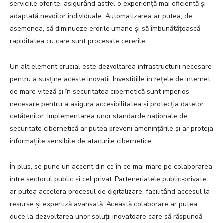
serviciile oferite, asigurând astfel o experiență mai eficientă și
adaptată nevoilor individuale. Automatizarea ar putea, de
asemenea, să diminueze erorile umane și să îmbunătățească
rapiditatea cu care sunt procesate cererile.
Un alt element crucial este dezvoltarea infrastructurii necesare
pentru a susține aceste inovații. Investițiile în rețele de internet
de mare viteză și în securitatea cibernetică sunt imperios
necesare pentru a asigura accesibilitatea și protecția datelor
cetățenilor. Implementarea unor standarde naționale de
securitate cibernetică ar putea preveni amenințările și ar proteja
informațiile sensibile de atacurile cibernetice.
În plus, se pune un accent din ce în ce mai mare pe colaborarea
între sectorul public și cel privat. Parteneriatele public-private
ar putea accelera procesul de digitalizare, facilitând accesul la
resurse și expertiză avansată. Această colaborare ar putea
duce la dezvoltarea unor soluții inovatoare care să răspundă