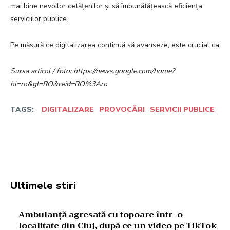
mai bine nevoilor cetățenilor și să îmbunătățească eficiența
serviciilor publice.
Pe măsură ce digitalizarea continuă să avanseze, este crucial ca
Sursa articol / foto: https://news.google.com/home?
hl=ro&gl=RO&ceid=RO%3Aro
TAGS:
DIGITALIZARE
PROVOCĂRI
SERVICII PUBLICE
Facebook
Twitter
Pinterest
W
Ultimele stiri
Ambulanță agresată cu topoare într-o
localitate din Cluj, după ce un video pe TikTok