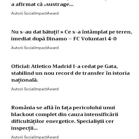
a afirmat că „sustrage…
Autorii SocialImpactAward
Nu s-au dat bătuți! » Ce s-a întâmplat pe teren,
imediat după Dinamo – FC Voluntari 4-0
Autorii SocialImpactAward
Oficial: Atletico Madrid l-a cedat pe Gata,
stabilind un nou record de transfer în istoria
națională.
Autorii SocialImpactAward
România se află în fața pericolului unui
blackout complet din cauza intensificării
dificultăților energetice. Specialiștii cer
inspecții…
Autorii SocialImpactAward