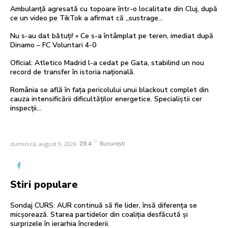
Ambulanță agresată cu topoare într-o localitate din Cluj, după
ce un video pe TikTok a afirmat că „sustrage…
Nu s-au dat bătuți! » Ce s-a întâmplat pe teren, imediat după
Dinamo – FC Voluntari 4-0
Oficial: Atletico Madrid l-a cedat pe Gata, stabilind un nou
record de transfer în istoria națională.
România se află în fața pericolului unui blackout complet din
cauza intensificării dificultăților energetice. Specialiștii cer
inspecții…
C
duminică, august 9, 2026
29.4
București
Stiri populare
Sondaj CURS: AUR continuă să fie lider, însă diferența se
micșorează. Starea partidelor din coaliția desfăcută și
surprizele în ierarhia încrederii.