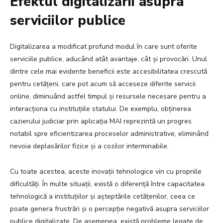
Efektul digitalizării asupra
serviciilor publice
Digitalizarea a modificat profund modul în care sunt oferite
serviciile publice, aducând atât avantaje, cât și provocări. Unul
dintre cele mai evidente beneficii este accesibilitatea crescută
pentru cetățeni, care pot acum să acceseze diferite servicii
online, diminuând astfel timpul și resursele necesare pentru a
interacționa cu instituțiile statului. De exemplu, obținerea
cazierului judiciar prin aplicația MAI reprezintă un progres
notabil spre eficientizarea proceselor administrative, eliminând
nevoia deplasărilor fizice și a cozilor interminabile.
Cu toate acestea, aceste inovații tehnologice vin cu propriile
dificultăți. În multe situații, există o diferență între capacitatea
tehnologică a instituțiilor și așteptările cetățenilor, ceea ce
poate genera frustrări și o percepție negativă asupra serviciilor
publice digitalizate. De asemenea, există probleme legate de