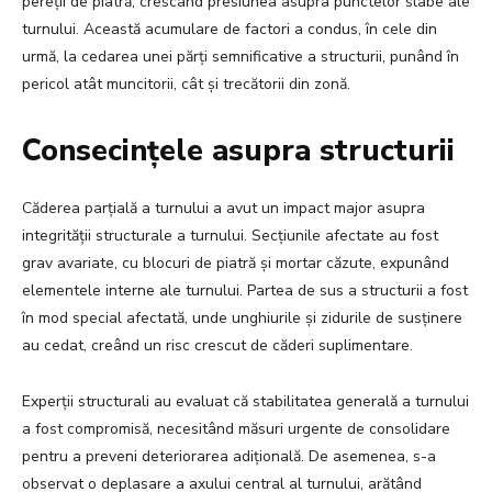
pereții de piatră, crescând presiunea asupra punctelor slabe ale
turnului. Această acumulare de factori a condus, în cele din
urmă, la cedarea unei părți semnificative a structurii, punând în
pericol atât muncitorii, cât și trecătorii din zonă.
Consecințele asupra structurii
Căderea parțială a turnului a avut un impact major asupra
integrității structurale a turnului. Secțiunile afectate au fost
grav avariate, cu blocuri de piatră și mortar căzute, expunând
elementele interne ale turnului. Partea de sus a structurii a fost
în mod special afectată, unde unghiurile și zidurile de susținere
au cedat, creând un risc crescut de căderi suplimentare.
Experții structurali au evaluat că stabilitatea generală a turnului
a fost compromisă, necesitând măsuri urgente de consolidare
pentru a preveni deteriorarea adițională. De asemenea, s-a
observat o deplasare a axului central al turnului, arătând