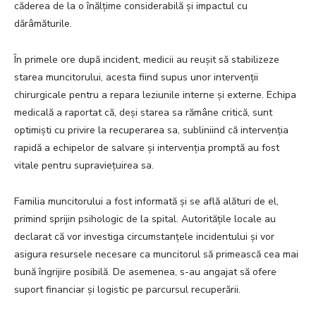
căderea de la o înălțime considerabilă și impactul cu
dărâmăturile.
În primele ore după incident, medicii au reușit să stabilizeze
starea muncitorului, acesta fiind supus unor intervenții
chirurgicale pentru a repara leziunile interne și externe. Echipa
medicală a raportat că, deși starea sa rămâne critică, sunt
optimiști cu privire la recuperarea sa, subliniind că intervenția
rapidă a echipelor de salvare și intervenția promptă au fost
vitale pentru supraviețuirea sa.
Familia muncitorului a fost informată și se află alături de el,
primind sprijin psihologic de la spital. Autoritățile locale au
declarat că vor investiga circumstanțele incidentului și vor
asigura resursele necesare ca muncitorul să primească cea mai
bună îngrijire posibilă. De asemenea, s-au angajat să ofere
suport financiar și logistic pe parcursul recuperării.