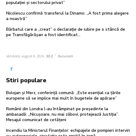
populației și sectorului privat”
Nicolescu confirmă transferul la Dinamo: „A fost prima alegere
a noastră”
Bărbatul care a „creat” o declarație de iubire pe o stâncă de
pe Transfăgărășan a fost identificat…
C
sâmbătă, august 8, 2026
30.2
București
Stiri populare
Bolojan și Merz, conferință comună: „Este esențial ca țările
europene să se implice mai mult în bugetele de apărare”
Românii din Londra l-au întâmpinat pe președinte la
ambasadă: „Nicușoare, nu mai zăbovi, protejează Justiția”.
Mesajul comunicat de cetățeni
Incendiu la Ministerul Finanțelor: echipajele de pompieri intervin
cu autospeciale, circulația este oprită în zonă