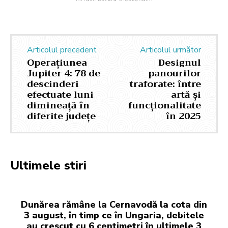
Articolul precedent
Articolul următor
Operațiunea
Designul
Jupiter 4: 78 de
panourilor
descinderi
traforate: între
efectuate luni
artă și
dimineață în
funcționalitate
diferite județe
în 2025
Ultimele stiri
Dunărea rămâne la Cernavodă la cota din
3 august, în timp ce în Ungaria, debitele
au crescut cu 6 centimetri în ultimele 3