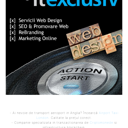
- Ai nevoie de transport aeroport in Anglia? Încearcă
Airport Taxi
London
. Calitate la prețul corect.
- Companie specializata in tranzactionarea de
Criptomonede
si
infrastructura blockchain.