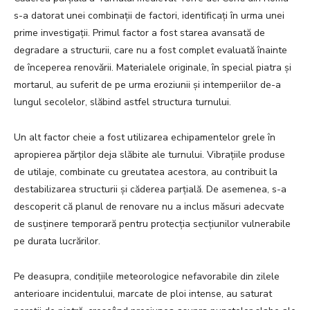
s-a datorat unei combinații de factori, identificați în urma unei
prime investigații. Primul factor a fost starea avansată de
degradare a structurii, care nu a fost complet evaluată înainte
de începerea renovării. Materialele originale, în special piatra și
mortarul, au suferit de pe urma eroziunii și intemperiilor de-a
lungul secolelor, slăbind astfel structura turnului.
Un alt factor cheie a fost utilizarea echipamentelor grele în
apropierea părților deja slăbite ale turnului. Vibrațiile produse
de utilaje, combinate cu greutatea acestora, au contribuit la
destabilizarea structurii și căderea parțială. De asemenea, s-a
descoperit că planul de renovare nu a inclus măsuri adecvate
de susținere temporară pentru protecția secțiunilor vulnerabile
pe durata lucrărilor.
Pe deasupra, condițiile meteorologice nefavorabile din zilele
anterioare incidentului, marcate de ploi intense, au saturat