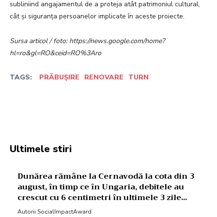
subliniind angajamentul de a proteja atât patrimoniul cultural,
cât și siguranța persoanelor implicate în aceste proiecte.
Sursa articol / foto: https://news.google.com/home?
hl=ro&gl=RO&ceid=RO%3Aro
TAGS:
PRĂBUȘIRE
RENOVARE
TURN
Facebook
Twitter
Pinterest
W
Ultimele stiri
Dunărea rămâne la Cernavodă la cota din 3
august, în timp ce în Ungaria, debitele au
crescut cu 6 centimetri în ultimele 3 zile...
Autorii SocialImpactAward