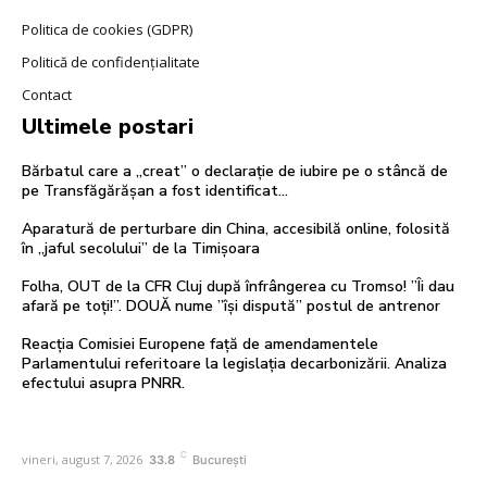
Politica de cookies (GDPR)
Politică de confidențialitate
Contact
Ultimele postari
Bărbatul care a „creat” o declarație de iubire pe o stâncă de
pe Transfăgărășan a fost identificat…
Aparatură de perturbare din China, accesibilă online, folosită
în „jaful secolului” de la Timișoara
Folha, OUT de la CFR Cluj după înfrângerea cu Tromso! ”Îi dau
afară pe toți!”. DOUĂ nume ”își dispută” postul de antrenor
Reacția Comisiei Europene față de amendamentele
Parlamentului referitoare la legislația decarbonizării. Analiza
efectului asupra PNRR.
C
vineri, august 7, 2026
33.8
București