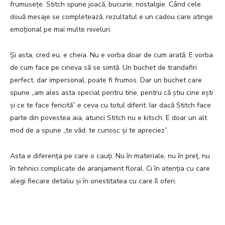
frumusețe. Stitch spune joacă, bucurie, nostalgie. Când cele
două mesaje se completează, rezultatul e un cadou care atinge
emoțional pe mai multe niveluri.
Și asta, cred eu, e cheia. Nu e vorba doar de cum arată. E vorba
de cum face pe cineva să se simtă. Un buchet de trandafiri
perfect, dar impersonal, poate fi frumos. Dar un buchet care
spune „am ales asta special pentru tine, pentru că știu cine ești
și ce te face fericită” e ceva cu totul diferit. Iar dacă Stitch face
parte din povestea aia, atunci Stitch nu e kitsch. E doar un alt
mod de a spune „te văd, te cunosc și te apreciez”.
Asta e diferența pe care o cauți. Nu în materiale, nu în preț, nu
în tehnici complicate de aranjament floral. Ci în atenția cu care
alegi fiecare detaliu și în onestitatea cu care îl oferi.
Facebook
Twitter
Pinterest
W