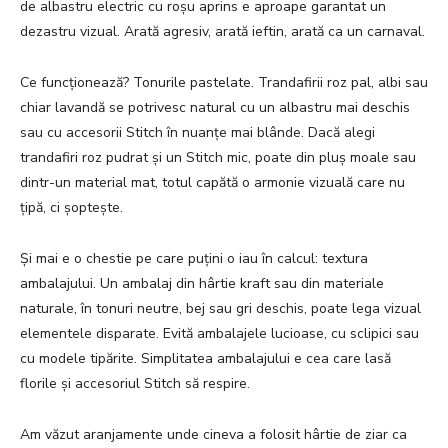
de albastru electric cu roșu aprins e aproape garantat un
dezastru vizual. Arată agresiv, arată ieftin, arată ca un carnaval.
Ce funcționează? Tonurile pastelate. Trandafirii roz pal, albi sau
chiar lavandă se potrivesc natural cu un albastru mai deschis
sau cu accesorii Stitch în nuanțe mai blânde. Dacă alegi
trandafiri roz pudrat și un Stitch mic, poate din pluș moale sau
dintr-un material mat, totul capătă o armonie vizuală care nu
țipă, ci șoptește.
Și mai e o chestie pe care puțini o iau în calcul: textura
ambalajului. Un ambalaj din hârtie kraft sau din materiale
naturale, în tonuri neutre, bej sau gri deschis, poate lega vizual
elementele disparate. Evită ambalajele lucioase, cu sclipici sau
cu modele tipărite. Simplitatea ambalajului e cea care lasă
florile și accesoriul Stitch să respire.
Am văzut aranjamente unde cineva a folosit hârtie de ziar ca