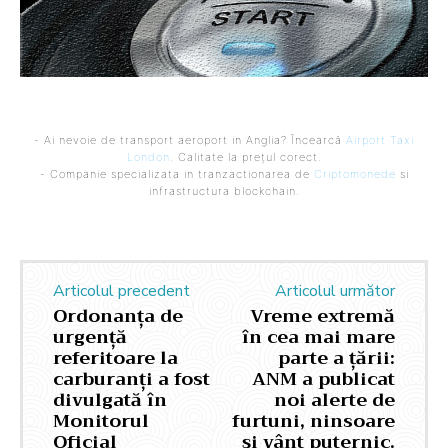
- Ai nevoie de transport aeroport in Anglia? Încearcă
Airport Taxi
London
. Calitate la prețul corect.
- Companie specializata in tranzactionarea de
Criptomonede
si
infrastructura blockchain.
Articolul precedent
Articolul următor
Ordonanța de
Vreme extremă
urgență
în cea mai mare
referitoare la
parte a țării:
carburanți a fost
ANM a publicat
divulgată în
noi alerte de
Monitorul
furtuni, ninsoare
Oficial
și vânt puternic.