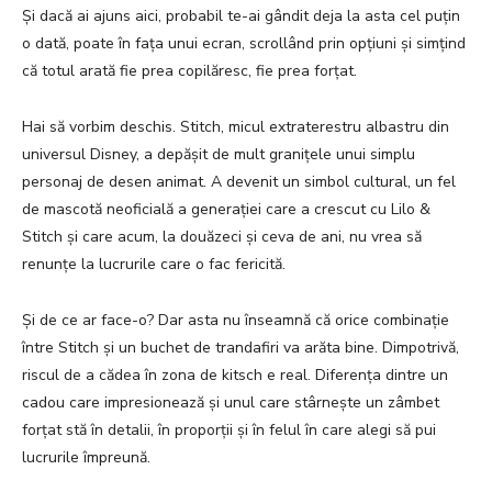
Și dacă ai ajuns aici, probabil te-ai gândit deja la asta cel puțin
o dată, poate în fața unui ecran, scrollând prin opțiuni și simțind
că totul arată fie prea copilăresc, fie prea forțat.
Hai să vorbim deschis. Stitch, micul extraterestru albastru din
universul Disney, a depășit de mult granițele unui simplu
personaj de desen animat. A devenit un simbol cultural, un fel
de mascotă neoficială a generației care a crescut cu Lilo &
Stitch și care acum, la douăzeci și ceva de ani, nu vrea să
renunțe la lucrurile care o fac fericită.
Și de ce ar face-o? Dar asta nu înseamnă că orice combinație
între Stitch și un buchet de trandafiri va arăta bine. Dimpotrivă,
riscul de a cădea în zona de kitsch e real. Diferența dintre un
cadou care impresionează și unul care stârnește un zâmbet
forțat stă în detalii, în proporții și în felul în care alegi să pui
lucrurile împreună.