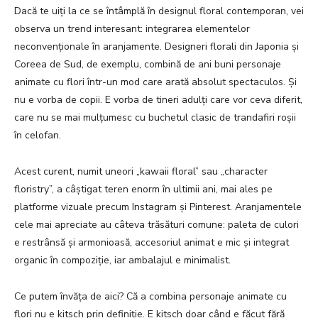
Dacă te uiți la ce se întâmplă în designul floral contemporan, vei
observa un trend interesant: integrarea elementelor
neconvenționale în aranjamente. Designeri florali din Japonia și
Coreea de Sud, de exemplu, combină de ani buni personaje
animate cu flori într-un mod care arată absolut spectaculos. Și
nu e vorba de copii. E vorba de tineri adulți care vor ceva diferit,
care nu se mai mulțumesc cu buchetul clasic de trandafiri roșii
în celofan.
Acest curent, numit uneori „kawaii floral” sau „character
floristry”, a câștigat teren enorm în ultimii ani, mai ales pe
platforme vizuale precum Instagram și Pinterest. Aranjamentele
cele mai apreciate au câteva trăsături comune: paleta de culori
e restrânsă și armonioasă, accesoriul animat e mic și integrat
organic în compoziție, iar ambalajul e minimalist.
Ce putem învăța de aici? Că a combina personaje animate cu
flori nu e kitsch prin definiție. E kitsch doar când e făcut fără