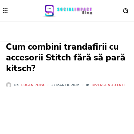
Cum combini trandafirii cu
accesorii Stitch fără să pară
kitsch?
De
EUGEN POPA
27 MARTIE 2026
In
DIVERSE NOUTATI