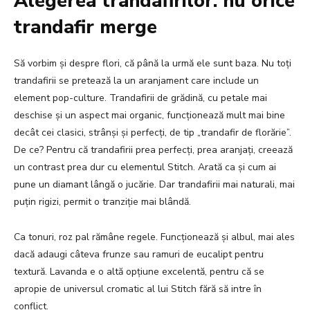
Alegerea trandafirilor: nu orice
trandafir merge
Să vorbim și despre flori, că până la urmă ele sunt baza. Nu toți
trandafirii se pretează la un aranjament care include un
element pop-culture. Trandafirii de grădină, cu petale mai
deschise și un aspect mai organic, funcționează mult mai bine
decât cei clasici, strânși și perfecți, de tip „trandafir de florărie”.
De ce? Pentru că trandafirii prea perfecți, prea aranjați, creează
un contrast prea dur cu elementul Stitch. Arată ca și cum ai
pune un diamant lângă o jucărie. Dar trandafirii mai naturali, mai
puțin rigizi, permit o tranziție mai blândă.
Ca tonuri, roz pal rămâne regele. Funcționează și albul, mai ales
dacă adaugi câteva frunze sau ramuri de eucalipt pentru
textură. Lavanda e o altă opțiune excelentă, pentru că se
apropie de universul cromatic al lui Stitch fără să intre în
conflict.