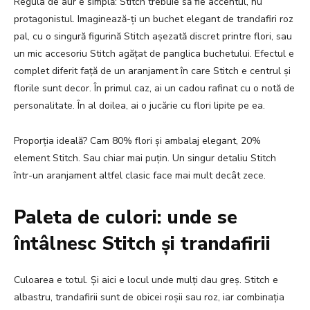
Regula de aur e simplă: Stitch trebuie să fie accentul, nu
protagonistul. Imaginează-ți un buchet elegant de trandafiri roz
pal, cu o singură figurină Stitch așezată discret printre flori, sau
un mic accesoriu Stitch agățat de panglica buchetului. Efectul e
complet diferit față de un aranjament în care Stitch e centrul și
florile sunt decor. În primul caz, ai un cadou rafinat cu o notă de
personalitate. În al doilea, ai o jucărie cu flori lipite pe ea.
Proporția ideală? Cam 80% flori și ambalaj elegant, 20%
element Stitch. Sau chiar mai puțin. Un singur detaliu Stitch
într-un aranjament altfel clasic face mai mult decât zece.
Paleta de culori: unde se
întâlnesc Stitch și trandafirii
Culoarea e totul. Și aici e locul unde mulți dau greș. Stitch e
albastru, trandafirii sunt de obicei roșii sau roz, iar combinația