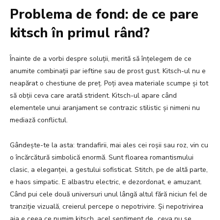
Problema de fond: de ce pare
kitsch în primul rând?
Înainte de a vorbi despre soluții, merită să înțelegem de ce
anumite combinații par ieftine sau de prost gust. Kitsch-ul nu e
neapărat o chestiune de preț. Poți avea materiale scumpe și tot
să obții ceva care arată strident. Kitsch-ul apare când
elementele unui aranjament se contrazic stilistic și nimeni nu
mediază conflictul.
Gândește-te la asta: trandafirii, mai ales cei roșii sau roz, vin cu
o încărcătură simbolică enormă. Sunt floarea romantismului
clasic, a eleganței, a gestului sofisticat. Stitch, pe de altă parte,
e haos simpatic. E albastru electric, e dezordonat, e amuzant.
Când pui cele două universuri unul lângă altul fără niciun fel de
tranziție vizuală, creierul percepe o nepotrivire. Și nepotrivirea
aia e ceea ce numim kitsch, acel sentiment de „ceva nu se