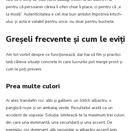
pentru că persoanei căreia îi oferi chiar îi place, ci pentru că „e
la modă”. Autenticitatea e cel mai bun antidot împotriva kitsch-
ului, și asta e valabil pentru orice, nu doar pentru buchete.
Greșeli frecvente și cum le eviți
Am tot vorbit despre ce funcționează, dar hai să fim și practici.
Iată câteva situații concrete în care lucrurile pot merge prost și
cum le poți preveni.
Prea multe culori
Ai ales trandafiri roz, albi și galbeni, un Stitch albastru, o
panglică roșie și un ambalaj verde. Rezultatul arată ca un
accident de vopsele. Soluția: limitează-te la maximum trei culori,
din care una dominantă, una secundară și una accent. De
exemplu, roz dominant, alb secundar și albastru accent prin