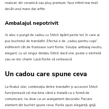
realizat, din ceramică sau pluș premium, face infinit mai mult
decât unul mare dar ieftin.
Ambalajul nepotrivit
Ai ales o pungă de cadou cu Stitch tipărit peste tot, în care ai
pus buchetul de trandafiri. Efectul e de „cadou pentru copii”,
indiferent cât de frumoase sunt florile. Soluția: ambalaj neutru,
elegant, cu un singur detaliu Stitch dacă vrei, poate o etichetă
sau un mic charm. Lasă florile să vorbească.
Un cadou care spune ceva
La finalul zilei, combinația dintre trandafiri și accesorii Stitch
funcționează cel mai bine când e tratată ca o formă de
comunicare, nu doar ca un aranjament decorativ. Fiecare
element din buchet spune ceva: florile spun eleganță, grijă,