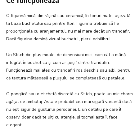
Ce funcționează
O figurină mică, din rășină sau ceramică, în tonuri mate, așezată
la baza buchetului sau printre flori. Figurina trebuie să fie
proporțională cu aranjamentul, nu mai mare decât un trandafir.
Dacă figurina domină vizual buchetul, pierzi echilibrul.
Un Stitch din pluș moale, de dimensiuni mici, cam cât o mână,
integrat în buchet ca și cum ar „ieși” dintre trandafiri.
Funcționează mai ales cu trandafiri roz deschis sau albi, pentru
că textura mătăsoasă a plușului se completează cu petalele.
O panglică sau o etichetă discretă cu Stitch, poate un mic charm
agățat de ambalaj. Asta e probabil cea mai sigură variantă dacă
nu ești sigur de gusturile persoanei. E un detaliu pe care îl
observi doar dacă te uiți cu atenție, și tocmai asta îl face
elegant.