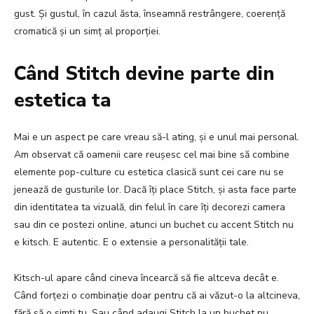
gust. Și gustul, în cazul ăsta, înseamnă restrângere, coerență
cromatică și un simț al proporției.
Când Stitch devine parte din
estetica ta
Mai e un aspect pe care vreau să-l ating, și e unul mai personal.
Am observat că oamenii care reușesc cel mai bine să combine
elemente pop-culture cu estetica clasică sunt cei care nu se
jenează de gusturile lor. Dacă îți place Stitch, și asta face parte
din identitatea ta vizuală, din felul în care îți decorezi camera
sau din ce postezi online, atunci un buchet cu accent Stitch nu
e kitsch. E autentic. E o extensie a personalității tale.
Kitsch-ul apare când cineva încearcă să fie altceva decât e.
Când forțezi o combinație doar pentru că ai văzut-o la altcineva,
fără să o simți tu. Sau când adaugi Stitch la un buchet nu