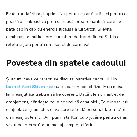
Evită trandafirii roșii aprins. Nu pentru că ar fi urâți, ci pentru că
poartă o simbolistică prea serioasă, prea romantică, care se
bate cap în cap cu energia jucăușă a lui Stitch. Și evită
combinațiile multicolore, curcubeu de trandafiri cu Stitch e
rețeta sigură pentru un aspect de carnaval.
Povestea din spatele cadoului
Și acum, ceva ce rareori se discută: narativa cadoului. Un
buchet flori Stitch roz
nu e doar un obiect fizic. E un mesaj.
Iar mesajul ăla trebuie să fie coerent. Dacă oferi un astfel de
aranjament, gândește-te la ce vrei să comunici. „Te cunosc, știu
ce îți place, și am ales ceva care reflectă personalitatea ta” e
un mesaj puternic. „Am pus niște flori cu o jucărie pentru că am
văzut pe internet” e un mesaj complet diferit.