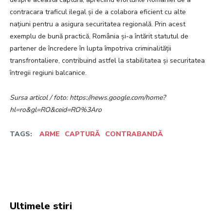
contracara traficul ilegal și de a colabora eficient cu alte
națiuni pentru a asigura securitatea regională. Prin acest
exemplu de bună practică, România și-a întărit statutul de
partener de încredere în lupta împotriva criminalității
transfrontaliere, contribuind astfel la stabilitatea și securitatea
întregii regiuni balcanice.
Sursa articol / foto: https://news.google.com/home?
hl=ro&gl=RO&ceid=RO%3Aro
TAGS:
ARME
CAPTURĂ
CONTRABANDĂ
Facebook
Twitter
Pinterest
W
Ultimele stiri