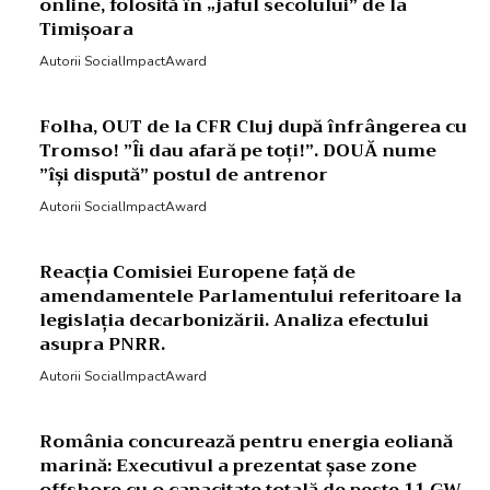
online, folosită în „jaful secolului” de la
Timișoara
Autorii SocialImpactAward
Folha, OUT de la CFR Cluj după înfrângerea cu
Tromso! ”Îi dau afară pe toți!”. DOUĂ nume
”își dispută” postul de antrenor
Autorii SocialImpactAward
Reacția Comisiei Europene față de
amendamentele Parlamentului referitoare la
legislația decarbonizării. Analiza efectului
asupra PNRR.
Autorii SocialImpactAward
România concurează pentru energia eoliană
marină: Executivul a prezentat șase zone