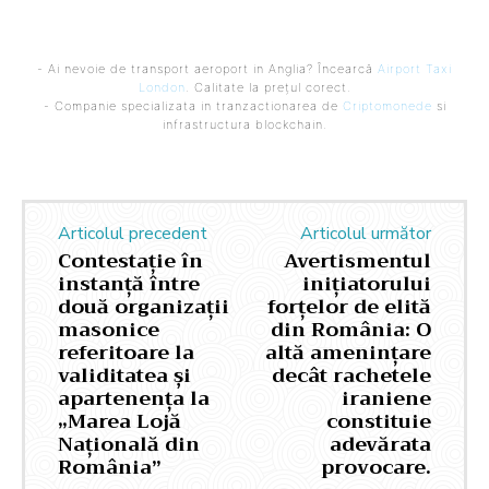
- Ai nevoie de transport aeroport in Anglia? Încearcă
Airport Taxi
London
. Calitate la prețul corect.
- Companie specializata in tranzactionarea de
Criptomonede
si
infrastructura blockchain.
Articolul precedent
Articolul următor
Contestație în
Avertismentul
instanță între
inițiatorului
două organizații
forțelor de elită
masonice
din România: O
referitoare la
altă amenințare
validitatea și
decât rachetele
apartenența la
iraniene
„Marea Lojă
constituie
Națională din
adevărata
România”
provocare.