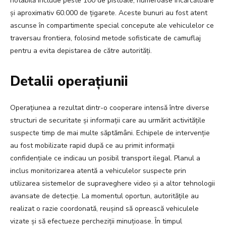
notabilă include peste 100 de pistoale, numeroase încărcătoare
și aproximativ 60.000 de țigarete. Aceste bunuri au fost atent
ascunse în compartimente special concepute ale vehiculelor ce
traversau frontiera, folosind metode sofisticate de camuflaj
pentru a evita depistarea de către autorități.
Detalii operațiunii
Operațiunea a rezultat dintr-o cooperare intensă între diverse
structuri de securitate și informații care au urmărit activitățile
suspecte timp de mai multe săptămâni. Echipele de intervenție
au fost mobilizate rapid după ce au primit informații
confidențiale ce indicau un posibil transport ilegal. Planul a
inclus monitorizarea atentă a vehiculelor suspecte prin
utilizarea sistemelor de supraveghere video și a altor tehnologii
avansate de detecție. La momentul oportun, autoritățile au
realizat o razie coordonată, reușind să oprească vehiculele
vizate și să efectueze percheziții minuțioase. În timpul