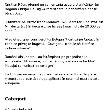
Cristian Păun, oferind un comentariu asupra clarificărilor lui
Bogdan Chirițoiu la Digi24 referitoare la penalizările pentru
bănci: „Ce…
„Furnizare pe Autostrada Moldovei A7: Secretarul de stat din
MT declară că în fiecare zi se livrează mai mult de 10.000 de
tone…”
Vlad Gheorghe, consilierul lui Bolojan, îl critică pe Ciolacu în
ceea ce privește bugetul: „Covrigarul trebuie să clarifice
câteva miliarde”
Românii din Londra l-au întâmpinat pe președinte la
ambasadă: „Nicușoare, nu mai zăbovi, protejează Justiția”.
Mesajul comunicat de cetățeni
Ilie Bolojan nu respinge posibilitatea alegerilor anticipate:
Aceasta reprezintă soluția aplicată în cele mai multe state
europene
Categorii
Afaceri / industrii