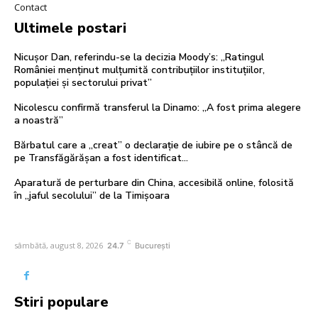
Contact
Ultimele postari
Nicușor Dan, referindu-se la decizia Moody’s: „Ratingul
României menținut mulțumită contribuțiilor instituțiilor,
populației și sectorului privat”
Nicolescu confirmă transferul la Dinamo: „A fost prima alegere
a noastră”
Bărbatul care a „creat” o declarație de iubire pe o stâncă de
pe Transfăgărășan a fost identificat…
Aparatură de perturbare din China, accesibilă online, folosită
în „jaful secolului” de la Timișoara
C
sâmbătă, august 8, 2026
24.7
București
Stiri populare