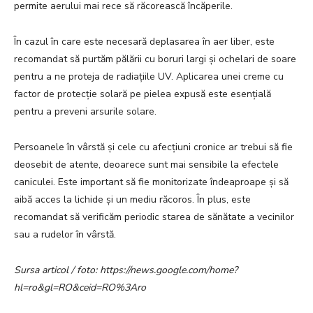
permite aerului mai rece să răcorească încăperile.
În cazul în care este necesară deplasarea în aer liber, este
recomandat să purtăm pălării cu boruri largi și ochelari de soare
pentru a ne proteja de radiațiile UV. Aplicarea unei creme cu
factor de protecție solară pe pielea expusă este esențială
pentru a preveni arsurile solare.
Persoanele în vârstă și cele cu afecțiuni cronice ar trebui să fie
deosebit de atente, deoarece sunt mai sensibile la efectele
caniculei. Este important să fie monitorizate îndeaproape și să
aibă acces la lichide și un mediu răcoros. În plus, este
recomandat să verificăm periodic starea de sănătate a vecinilor
sau a rudelor în vârstă.
Sursa articol / foto: https://news.google.com/home?
hl=ro&gl=RO&ceid=RO%3Aro