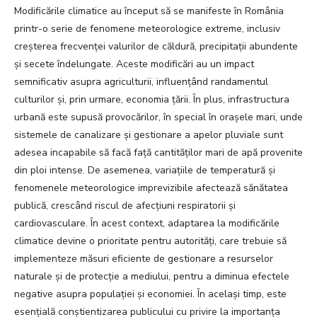
Modificările climatice au început să se manifeste în România
printr-o serie de fenomene meteorologice extreme, inclusiv
creșterea frecvenței valurilor de căldură, precipitații abundente
și secete îndelungate. Aceste modificări au un impact
semnificativ asupra agriculturii, influențând randamentul
culturilor și, prin urmare, economia țării. În plus, infrastructura
urbană este supusă provocărilor, în special în orașele mari, unde
sistemele de canalizare și gestionare a apelor pluviale sunt
adesea incapabile să facă față cantităților mari de apă provenite
din ploi intense. De asemenea, variațiile de temperatură și
fenomenele meteorologice imprevizibile afectează sănătatea
publică, crescând riscul de afecțiuni respiratorii și
cardiovasculare. În acest context, adaptarea la modificările
climatice devine o prioritate pentru autorități, care trebuie să
implementeze măsuri eficiente de gestionare a resurselor
naturale și de protecție a mediului, pentru a diminua efectele
negative asupra populației și economiei. În același timp, este
esențială conștientizarea publicului cu privire la importanța