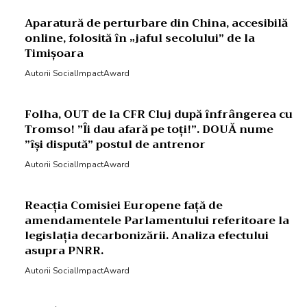
Aparatură de perturbare din China, accesibilă
online, folosită în „jaful secolului” de la
Timișoara
Autorii SocialImpactAward
Folha, OUT de la CFR Cluj după înfrângerea cu
Tromso! ”Îi dau afară pe toți!”. DOUĂ nume
”își dispută” postul de antrenor
Autorii SocialImpactAward
Reacția Comisiei Europene față de
amendamentele Parlamentului referitoare la
legislația decarbonizării. Analiza efectului
asupra PNRR.
Autorii SocialImpactAward