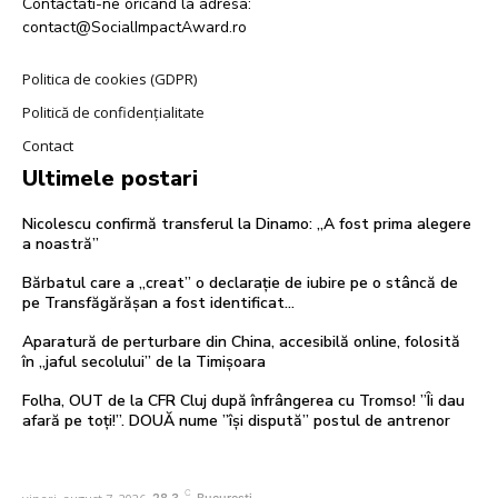
Contactati-ne oricand la adresa:
contact@SocialImpactAward.ro
Politica de cookies (GDPR)
Politică de confidențialitate
Contact
Ultimele postari
Nicolescu confirmă transferul la Dinamo: „A fost prima alegere
a noastră”
Bărbatul care a „creat” o declarație de iubire pe o stâncă de
pe Transfăgărășan a fost identificat…
Aparatură de perturbare din China, accesibilă online, folosită
în „jaful secolului” de la Timișoara
Folha, OUT de la CFR Cluj după înfrângerea cu Tromso! ”Îi dau
afară pe toți!”. DOUĂ nume ”își dispută” postul de antrenor
C