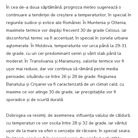
În cea de-a doua săptămână, prognoza meteo sugerează o
continuare a tendinței de creștere a temperaturilor, în special în
regiunile sudice și estice ale României. În Muntenia și Oltenia,
maximele termice vor depăși frecvent 30 de grade Celsius, iar
disconfortul termic va fi accentuat, în special în zonele urbane
aglomerate. În Moldova, temperaturile vor urca până la 29-31
de grade, cu un cer predominant senin și vânt slab până la
moderat. În Transilvania și Maramureș, valorile termice vor fi
ușor mai reduse, dar vor continua să rămână peste media
perioadei, situându-se între 26 și 28 de grade. Regiunea
Banatului și Crișanei va fi caracterizată de un climat cald, cu
maxime ce vor atinge 30 de grade, iar precipitațiile vor fi
sporadice și de scurtă durată.
Dobrogea va resimți, de asemenea, influența valului de căldură,
cu temperaturi ce vor oscila între 28 și 32 de grade, iar vântul
ușor de la mare va oferi o senzație de răcoare, în special seara.