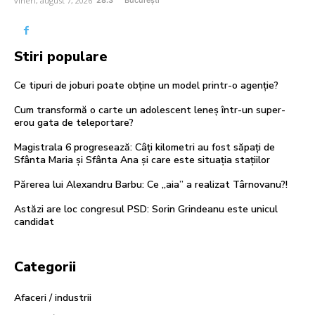
vineri, august 7, 2026
28.3
București
Stiri populare
Ce tipuri de joburi poate obține un model printr-o agenție?
Cum transformă o carte un adolescent leneș într-un super-
erou gata de teleportare?
Magistrala 6 progresează: Câți kilometri au fost săpați de
Sfânta Maria și Sfânta Ana și care este situația stațiilor
Părerea lui Alexandru Barbu: Ce „aia” a realizat Târnovanu?!
Astăzi are loc congresul PSD: Sorin Grindeanu este unicul
candidat
Categorii
Afaceri / industrii