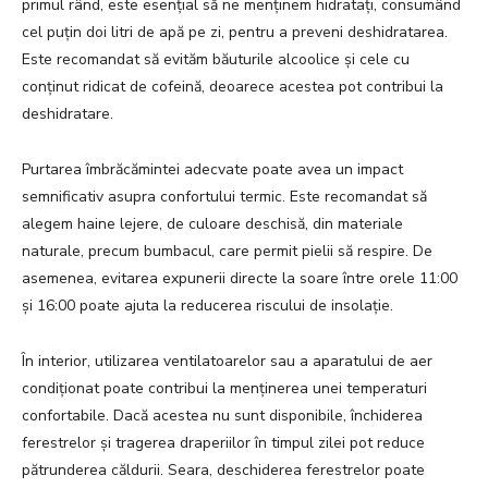
primul rând, este esențial să ne menținem hidratați, consumând
cel puțin doi litri de apă pe zi, pentru a preveni deshidratarea.
Este recomandat să evităm băuturile alcoolice și cele cu
conținut ridicat de cofeină, deoarece acestea pot contribui la
deshidratare.
Purtarea îmbrăcămintei adecvate poate avea un impact
semnificativ asupra confortului termic. Este recomandat să
alegem haine lejere, de culoare deschisă, din materiale
naturale, precum bumbacul, care permit pielii să respire. De
asemenea, evitarea expunerii directe la soare între orele 11:00
și 16:00 poate ajuta la reducerea riscului de insolație.
În interior, utilizarea ventilatoarelor sau a aparatului de aer
condiționat poate contribui la menținerea unei temperaturi
confortabile. Dacă acestea nu sunt disponibile, închiderea
ferestrelor și tragerea draperiilor în timpul zilei pot reduce
pătrunderea căldurii. Seara, deschiderea ferestrelor poate