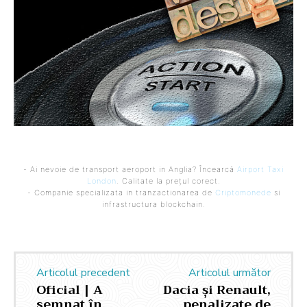
- Ai nevoie de transport aeroport in Anglia? Încearcă
Airport Taxi
London
. Calitate la prețul corect.
- Companie specializata in tranzactionarea de
Criptomonede
si
infrastructura blockchain.
Articolul precedent
Articolul următor
Oficial | A
Dacia și Renault,
semnat în
penalizate de