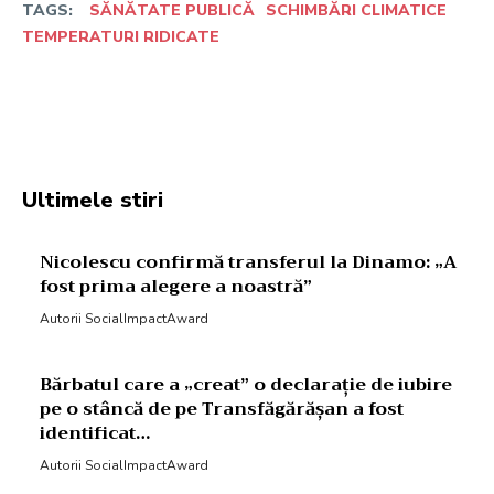
TAGS:
SĂNĂTATE PUBLICĂ
SCHIMBĂRI CLIMATICE
TEMPERATURI RIDICATE
Facebook
Twitter
Pinterest
W
Ultimele stiri
Nicolescu confirmă transferul la Dinamo: „A
fost prima alegere a noastră”
Autorii SocialImpactAward
Bărbatul care a „creat” o declarație de iubire
pe o stâncă de pe Transfăgărășan a fost
identificat…
Autorii SocialImpactAward