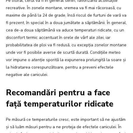
Pe litoral, cerul va fi în general senin, favorizând activitățile
recreative. În zonele montane, vremea va fi mai răcoroasă, cu
maxime de până la 24 de grade, însă riscul de furtuni de vară va
fi prezent, în special în a doua jumătate a săptămânii. În general,
cea de-a doua săptămână va aduce temperaturi ridicate, cu un
disconfort termic accentuat în orele de vârf ale zilei, iar
probabilitatea de ploi va fi redusă, cu excepția zonelor montane
unde vor fi posibile averse de scurtă durată. Condițiile meteo
vor impune o atenție sporită la expunerea prelungită la soare și
la hidratarea corespunzătoare, pentru a preveni efectele
negative ale caniculei.
Recomandări pentru a face
față temperaturilor ridicate
Pe măsură ce temperaturile cresc, este important să ne ajustăm
și să luăm măsuri pentru a ne proteja de efectele caniculei. În