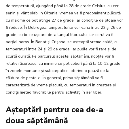
de temperatură, ajungând până la 28 de grade Celsius, cu cer
senin și vânt slab. În Oltenia, vremea va fi predominant plăcută,
cu maxime ce pot atinge 27 de grade, iar condițiile de ploaie vor
fi reduse. În Dobrogea, temperaturile vor varia între 22 și 26 de
grade, cu brize ușoare de-a lungul litoralului, iar cerul va fi
parțial noros. În Banat și Crișana, se așteaptă vreme caldă, cu
temperaturi între 24 și 29 de grade, iar ploile vor fi rare și de
scurtă durată. Pe parcursul acestei săptămâni, nopțile vor fi
relativ răcoroase, cu minime ce pot coborî până la 10-12 grade
în zonele montane și subcarpatice, oferind o pauză de la
căldura de peste zi. În general, prima săptămână va fi
caracterizată de vreme plăcută, cu temperaturi în creștere și
condiții meteo favorabile pentru activități în aer liber.
Așteptări pentru cea de-a
doua săptămână