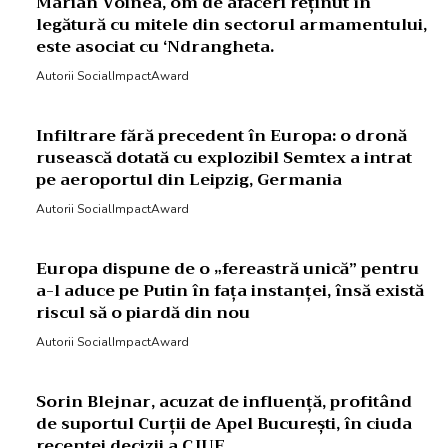
Marian Voinea, om de afaceri reținut în
legătură cu mitele din sectorul armamentului,
este asociat cu ‘Ndrangheta.
Autorii SocialImpactAward
Infiltrare fără precedent în Europa: o dronă
rusească dotată cu explozibil Semtex a intrat
pe aeroportul din Leipzig, Germania
Autorii SocialImpactAward
Europa dispune de o „fereastră unică” pentru
a-l aduce pe Putin în fața instanței, însă există
riscul să o piardă din nou
Autorii SocialImpactAward
Sorin Blejnar, acuzat de influență, profitând
de suportul Curții de Apel București, în ciuda
recentei decizii a CJUE