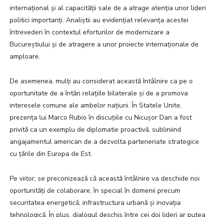
internațional și al capacității sale de a atrage atenția unor lideri
politici importanți. Analiștii au evidențiat relevanța acestei
întrevederi în contextul eforturilor de modernizare a
Bucureștiului și de atragere a unor proiecte internaționale de
amploare.
De asemenea, mulți au considerat această întâlnire ca pe o
oportunitate de a întări relațiile bilaterale și de a promova
interesele comune ale ambelor națiuni. În Statele Unite,
prezența lui Marco Rubio în discuțiile cu Nicușor Dan a fost
privită ca un exemplu de diplomatie proactivă, subliniind
angajamentul american de a dezvolta parteneriate strategice
cu țările din Europa de Est.
Pe viitor, se preconizează că această întâlnire va deschide noi
oportunități de colaborare, în special în domenii precum
securitatea energetică, infrastructura urbană și inovația
tehnologică. În plus, dialogul deschis între cei doi lideri ar putea