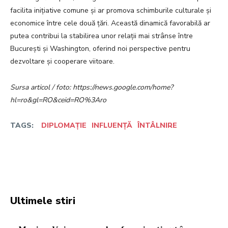
facilita inițiative comune și ar promova schimburile culturale și
economice între cele două țări. Această dinamică favorabilă ar
putea contribui la stabilirea unor relații mai strânse între
București și Washington, oferind noi perspective pentru
dezvoltare și cooperare viitoare.
Sursa articol / foto: https://news.google.com/home?
hl=ro&gl=RO&ceid=RO%3Aro
TAGS:
DIPLOMAȚIE
INFLUENȚĂ
ÎNTÂLNIRE
Facebook
Twitter
Pinterest
W
Ultimele stiri