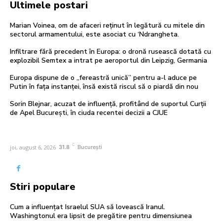
Ultimele postari
Marian Voinea, om de afaceri reținut în legătură cu mitele din
sectorul armamentului, este asociat cu ‘Ndrangheta.
Infiltrare fără precedent în Europa: o dronă rusească dotată cu
explozibil Semtex a intrat pe aeroportul din Leipzig, Germania
Europa dispune de o „fereastră unică” pentru a-l aduce pe
Putin în fața instanței, însă există riscul să o piardă din nou
Sorin Blejnar, acuzat de influență, profitând de suportul Curții
de Apel București, în ciuda recentei decizii a CJUE
C
joi, august 6, 2026
31.8
București
Stiri populare
Cum a influențat Israelul SUA să lovească Iranul.
Washingtonul era lipsit de pregătire pentru dimensiunea