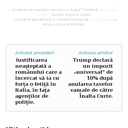
- Ai nevoie de transport aeroport in Anglia? Încearcă
Airport Taxi
London
. Calitate la prețul corect.
- Companie specializata in tranzactionarea de
Criptomonede
si
infrastructura blockchain.
Articolul precedent
Articolul următor
Justificarea
Trump declară
neașteptată a
un impozit
românului care a
„universal” de
încercat să ia cu
10% după
forța o fetiță în
anularea taxelor
Italia, în fața
vamale de către
agenților de
Înalta Curte.
poliție.