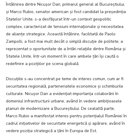
Întâlnirea dintre Nicușor Dan, primarul general al Bucureștiului,
și Marco Rubio, senator american și fost candidat la președinția
Statelor Unite, s-a desfășurat într-un context geopolitic
complex, caracterizat de tensiuni internaționale și necesitatea
de alianțe strategice. Această întâlnire, facilitată de Paolo
Zampolli, a fost mai mult decât o simplă discuție de politete; a
reprezentat o oportunitate de a întări relațiile dintre România și
Statele Unite, într-un moment în care ambele țări își caută o
redefinire a pozițiilor pe scena globală.
Discuțiile s-au concentrat pe teme de interes comun, cum ar fi
securitatea regională, parteneriatele economice și schimburile
culturale. Nicușor Dan a evidențiat importanța colaborării în
domeniul infrastructurii urbane, având în vedere ambițioasele
planuri de modernizare a Bucureștiului. De cealaltă parte,
Marco Rubio a manifestat interes pentru potențialul României în
cadrul inițiativelor de securitate energetică și apărare, având în
vedere poziția strategică a țării în Europa de Est.