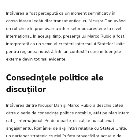
Întâlnirea a fost percepută ca un moment semnificativ în
consolidarea legăturilor transatlantice, cu Nicușor Dan având
un rol cheie în promovarea intereselor bucureștene la nivel
internațional. În același timp, prezența lui Marco Rubio a fost
interpretată ca un semn al creșterii interesului Statelor Unite
pentru regiunea noastră, într-un context în care influențele
externe devin tot mai evidente.
Consecințele politice ale
discuțiilor
Întâlnirea dintre Nicușor Dan și Marco Rubio a deschis calea
către o serie de consecințe politice notabile, atât pe plan intern,
cât și internațional. Pe de o parte, discuțiile au subliniat
angajamentul României de a-și întări relațiile cu Statele Unite,
un partener strategic crucial în fața provocărilor actuale de