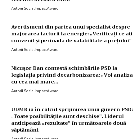
Autorii SocialImpactAward
Avertisment din partea unui specialist despre
majorarea facturii la energie: „Verificați ce ați
convenit și perioada de valabilitate a prețului”
Autorii SocialImpactAward
Nicușor Dan contestă schimbările PSD la
legislația privind decarbonizarea: „Voi analiza
cu cea mai mare…
Autorii SocialImpactAward
UDMR ia în calcul sprijinirea unui guvern PSD:
„Toate posibilitățile sunt deschise”. Liderul
anticipează „rezultate” în următoarele două
săptămâni.
Autorii SocialImpactAward