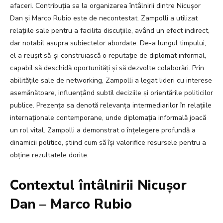
afaceri. Contribuția sa la organizarea întâlnirii dintre Nicușor
Dan și Marco Rubio este de necontestat. Zampolli a utilizat
relațiile sale pentru a facilita discuțiile, având un efect indirect,
dar notabil asupra subiectelor abordate. De-a lungul timpului,
el a reușit să-și construiască o reputație de diplomat informal,
capabil să deschidă oportunități și să dezvolte colaborări. Prin
abilitățile sale de networking, Zampolli a legat lideri cu interese
asemănătoare, influențând subtil deciziile și orientările politicilor
publice. Prezența sa denotă relevanța intermediarilor în relațiile
internaționale contemporane, unde diplomația informală joacă
un rol vital. Zampolli a demonstrat o înțelegere profundă a
dinamicii politice, știind cum să își valorifice resursele pentru a
obține rezultatele dorite.
Contextul întâlnirii Nicușor
Dan – Marco Rubio