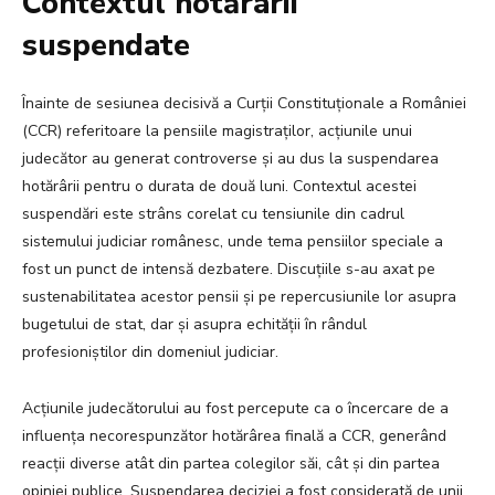
Contextul hotărârii
suspendate
Înainte de sesiunea decisivă a Curții Constituționale a României
(CCR) referitoare la pensiile magistraților, acțiunile unui
judecător au generat controverse și au dus la suspendarea
hotărârii pentru o durata de două luni. Contextul acestei
suspendări este strâns corelat cu tensiunile din cadrul
sistemului judiciar românesc, unde tema pensiilor speciale a
fost un punct de intensă dezbatere. Discuțiile s-au axat pe
sustenabilitatea acestor pensii și pe repercusiunile lor asupra
bugetului de stat, dar și asupra echității în rândul
profesioniștilor din domeniul judiciar.
Acțiunile judecătorului au fost percepute ca o încercare de a
influența necorespunzător hotărârea finală a CCR, generând
reacții diverse atât din partea colegilor săi, cât și din partea
opiniei publice. Suspendarea deciziei a fost considerată de unii