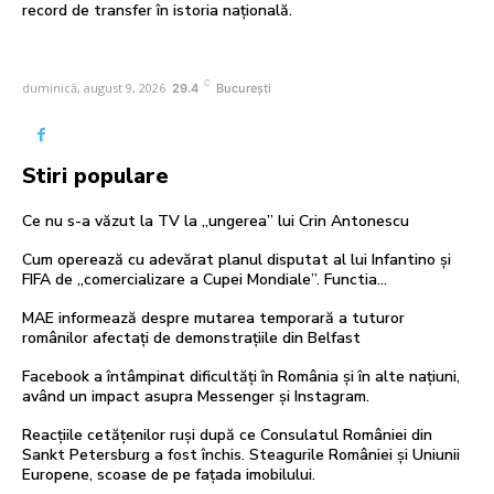
record de transfer în istoria națională.
C
duminică, august 9, 2026
29.4
București
Stiri populare
Ce nu s-a văzut la TV la „ungerea” lui Crin Antonescu
Cum operează cu adevărat planul disputat al lui Infantino și
FIFA de „comercializare a Cupei Mondiale”. Functia…
MAE informează despre mutarea temporară a tuturor
românilor afectați de demonstrațiile din Belfast
Facebook a întâmpinat dificultăți în România și în alte națiuni,
având un impact asupra Messenger și Instagram.
Reacțiile cetățenilor ruși după ce Consulatul României din
Sankt Petersburg a fost închis. Steagurile României și Uniunii
Europene, scoase de pe fațada imobilului.