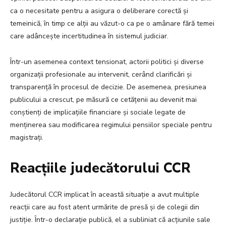
ca o necesitate pentru a asigura o deliberare corectă și
temeinică, în timp ce alții au văzut-o ca pe o amânare fără temei
care adâncește incertitudinea în sistemul judiciar.
Într-un asemenea context tensionat, actorii politici și diverse
organizații profesionale au intervenit, cerând clarificări și
transparență în procesul de decizie. De asemenea, presiunea
publicului a crescut, pe măsură ce cetățenii au devenit mai
conștienți de implicațiile financiare și sociale legate de
menținerea sau modificarea regimului pensiilor speciale pentru
magistrați.
Reacțiile judecătorului CCR
Judecătorul CCR implicat în această situație a avut multiple
reacții care au fost atent urmărite de presă și de colegii din
justiție. Într-o declarație publică, el a subliniat că acțiunile sale