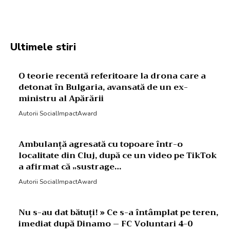
Facebook
Twitter
Pinterest
W
Ultimele stiri
O teorie recentă referitoare la drona care a
detonat în Bulgaria, avansată de un ex-
ministru al Apărării
Autorii SocialImpactAward
Ambulanță agresată cu topoare într-o
localitate din Cluj, după ce un video pe TikTok
a afirmat că „sustrage…
Autorii SocialImpactAward
Nu s-au dat bătuți! » Ce s-a întâmplat pe teren,
imediat după Dinamo – FC Voluntari 4-0