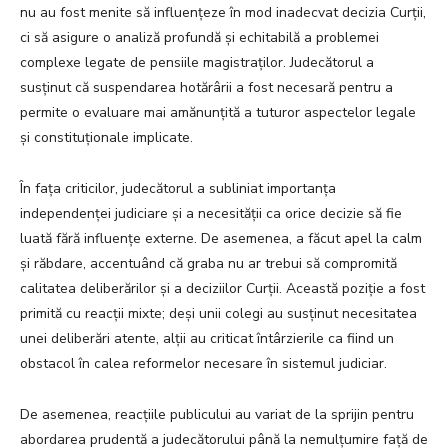
nu au fost menite să influențeze în mod inadecvat decizia Curții,
ci să asigure o analiză profundă și echitabilă a problemei
complexe legate de pensiile magistraților. Judecătorul a
susținut că suspendarea hotărârii a fost necesară pentru a
permite o evaluare mai amănunțită a tuturor aspectelor legale
și constituționale implicate.
În fața criticilor, judecătorul a subliniat importanța
independenței judiciare și a necesității ca orice decizie să fie
luată fără influențe externe. De asemenea, a făcut apel la calm
și răbdare, accentuând că graba nu ar trebui să compromită
calitatea deliberărilor și a deciziilor Curții. Această poziție a fost
primită cu reacții mixte; deși unii colegi au susținut necesitatea
unei deliberări atente, alții au criticat întârzierile ca fiind un
obstacol în calea reformelor necesare în sistemul judiciar.
De asemenea, reacțiile publicului au variat de la sprijin pentru
abordarea prudentă a judecătorului până la nemulțumire față de