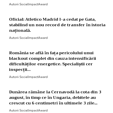
Autorii SocialImpactAward
Oficial: Atletico Madrid l-a cedat pe Gata,
stabilind un nou record de transfer în istoria
națională.
Autorii SocialImpactAward
România se află în fața pericolului unui
blackout complet din cauza intensificării
dificultăților energetice. Specialiștii cer
inspecții…
Autorii SocialImpactAward
Dunărea rămâne la Cernavodă la cota din 3
august, în timp ce în Ungaria, debitele au
crescut cu 6 centimetri în ultimele 3 zile...
Autorii SocialImpactAward