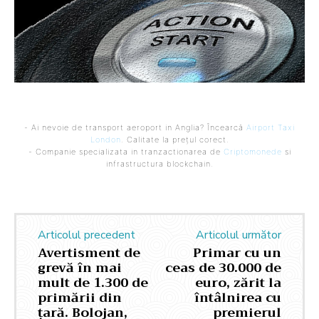
- Ai nevoie de transport aeroport in Anglia? Încearcă
Airport Taxi
London
. Calitate la prețul corect.
- Companie specializata in tranzactionarea de
Criptomonede
si
infrastructura blockchain.
Articolul precedent
Articolul următor
Avertisment de
Primar cu un
grevă în mai
ceas de 30.000 de
mult de 1.300 de
euro, zărit la
primării din
întâlnirea cu
țară. Bolojan,
premierul