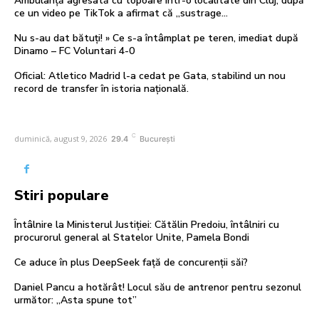
Ambulanță agresată cu topoare într-o localitate din Cluj, după
ce un video pe TikTok a afirmat că „sustrage…
Nu s-au dat bătuți! » Ce s-a întâmplat pe teren, imediat după
Dinamo – FC Voluntari 4-0
Oficial: Atletico Madrid l-a cedat pe Gata, stabilind un nou
record de transfer în istoria națională.
C
duminică, august 9, 2026
29.4
București
Stiri populare
Întâlnire la Ministerul Justiției: Cătălin Predoiu, întâlniri cu
procurorul general al Statelor Unite, Pamela Bondi
Ce aduce în plus DeepSeek față de concurenții săi?
Daniel Pancu a hotărât! Locul său de antrenor pentru sezonul
următor: „Asta spune tot”