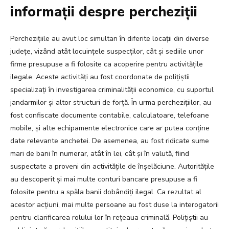
informații despre percheziții
Perchezițiile au avut loc simultan în diferite locații din diverse
județe, vizând atât locuințele suspecților, cât și sediile unor
firme presupuse a fi folosite ca acoperire pentru activitățile
ilegale. Aceste activități au fost coordonate de polițiștii
specializați în investigarea criminalității economice, cu suportul
jandarmilor și altor structuri de forță. În urma perchezițiilor, au
fost confiscate documente contabile, calculatoare, telefoane
mobile, și alte echipamente electronice care ar putea conține
date relevante anchetei. De asemenea, au fost ridicate sume
mari de bani în numerar, atât în lei, cât și în valută, fiind
suspectate a proveni din activitățile de înșelăciune. Autoritățile
au descoperit și mai multe conturi bancare presupuse a fi
folosite pentru a spăla banii dobândiți ilegal. Ca rezultat al
acestor acțiuni, mai multe persoane au fost duse la interogatorii
pentru clarificarea rolului lor în rețeaua criminală. Polițiștii au