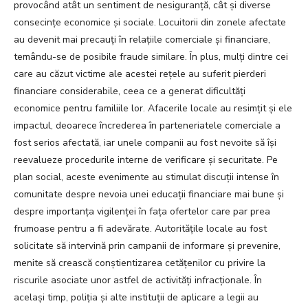
provocând atât un sentiment de nesiguranță, cât și diverse
consecințe economice și sociale. Locuitorii din zonele afectate
au devenit mai precauți în relațiile comerciale și financiare,
temându-se de posibile fraude similare. În plus, mulți dintre cei
care au căzut victime ale acestei rețele au suferit pierderi
financiare considerabile, ceea ce a generat dificultăți
economice pentru familiile lor. Afacerile locale au resimțit și ele
impactul, deoarece încrederea în parteneriatele comerciale a
fost serios afectată, iar unele companii au fost nevoite să își
reevalueze procedurile interne de verificare și securitate. Pe
plan social, aceste evenimente au stimulat discuții intense în
comunitate despre nevoia unei educații financiare mai bune și
despre importanța vigilenței în fața ofertelor care par prea
frumoase pentru a fi adevărate. Autoritățile locale au fost
solicitate să intervină prin campanii de informare și prevenire,
menite să crească conștientizarea cetățenilor cu privire la
riscurile asociate unor astfel de activități infracționale. În
același timp, poliția și alte instituții de aplicare a legii au