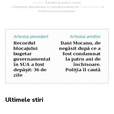
London
. Calitate la prețul corect.
- Companie specializata in tranzactionarea de
Criptomonede
si
infrastructura blockchain.
Articolul precedent
Articolul următor
Recordul
Dani Mocanu, de
blocajului
negăsit după ce a
bugetar
fost condamnat
guvernamental
la patru ani de
în SUA a fost
închisoare.
depășit: 36 de
Poliția îl caută
zile
Ultimele stiri