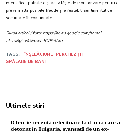
intensificat patrulele și activitățile de monitorizare pentru a
preveni alte posibile fraude și a restabili sentimentul de
securitate în comunitate.
Sursa articol / foto: https://news.google.com/home?
hl=ro&gl=RO&ceid=RO%3Aro
TAGS:
ÎNȘELĂCIUNE
PERCHEZIȚII
SPĂLARE DE BANI
Facebook
Twitter
Pinterest
W
Ultimele stiri
O teorie recentă referitoare la drona care a
detonat în Bulgaria, avansată de un ex-