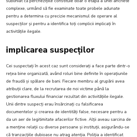
subliniat că perchezițiile constituie doar o etapă a unei anchete
complexe, urmând să fie examinate toate probele adunate
pentru a determina cu precizie mecanismul de operare al
suspecților și pentru a identifica toți complicii implicați în
activitățile ilegale.
implicarea suspecților
Cei suspectați în acest caz sunt considerați a face parte dintr-o
rețea bine organizată, având roluri bine definite în operațiunile
de fraudă și spălare de bani. Fiecare membru al grupării avea
atribuții clare, de la recrutarea de noi victime până la
gestionarea fluxului financiar rezultat din activitățiile ilegale.
Unii dintre suspecți erau însărcinați cu falsificarea
documentelor și crearea de identități false, necesare pentru a
da un aer de legitimitate afacerilor fictive. Alții aveau sarcina de
a menține relații cu diverse persoane și instituții, asigurându-se
că tranzacțiile dubioase nu atrag atenția. Poliția a identificat