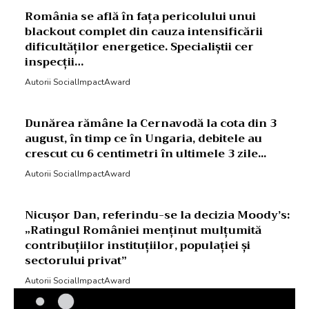
România se află în fața pericolului unui
blackout complet din cauza intensificării
dificultăților energetice. Specialiștii cer
inspecții…
Autorii SocialImpactAward
Dunărea rămâne la Cernavodă la cota din 3
august, în timp ce în Ungaria, debitele au
crescut cu 6 centimetri în ultimele 3 zile...
Autorii SocialImpactAward
Nicușor Dan, referindu-se la decizia Moody’s:
„Ratingul României menținut mulțumită
contribuțiilor instituțiilor, populației și
sectorului privat”
Autorii SocialImpactAward