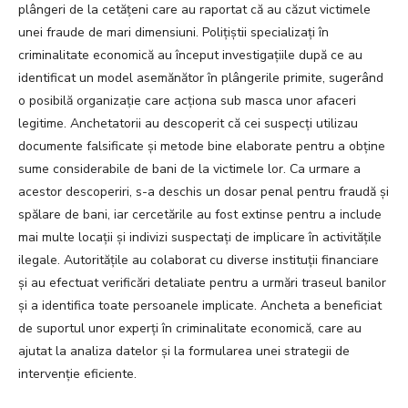
plângeri de la cetățeni care au raportat că au căzut victimele
unei fraude de mari dimensiuni. Polițiștii specializați în
criminalitate economică au început investigațiile după ce au
identificat un model asemănător în plângerile primite, sugerând
o posibilă organizație care acționa sub masca unor afaceri
legitime. Anchetatorii au descoperit că cei suspecți utilizau
documente falsificate și metode bine elaborate pentru a obține
sume considerabile de bani de la victimele lor. Ca urmare a
acestor descoperiri, s-a deschis un dosar penal pentru fraudă și
spălare de bani, iar cercetările au fost extinse pentru a include
mai multe locații și indivizi suspectați de implicare în activitățile
ilegale. Autoritățile au colaborat cu diverse instituții financiare
și au efectuat verificări detaliate pentru a urmări traseul banilor
și a identifica toate persoanele implicate. Ancheta a beneficiat
de suportul unor experți în criminalitate economică, care au
ajutat la analiza datelor și la formularea unei strategii de
intervenție eficiente.