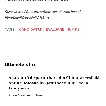
Sursa articol / foto: https://news.google.com/home?
hl=ro&gl=RO&ceid=RO%3Aro
TAGS:
CANDIDATURI
EVALUARE
NUMIRE
Facebook
Twitter
Pinterest
W
Ultimele stiri
Aparatură de perturbare din China, accesibilă
online, folosită în „jaful secolului” de la
Timișoara
Autorii SocialImpactAward