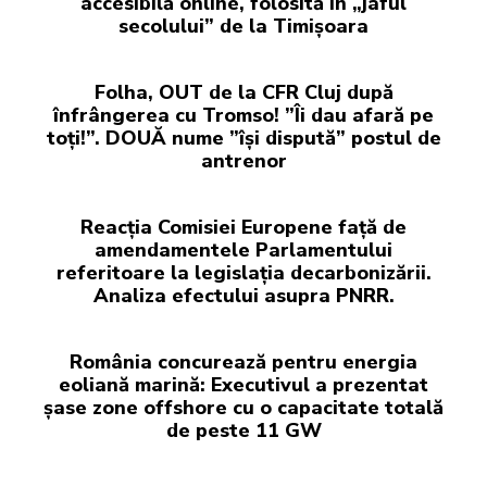
accesibilă online, folosită în „jaful
secolului” de la Timișoara
Folha, OUT de la CFR Cluj după
înfrângerea cu Tromso! ”Îi dau afară pe
toți!”. DOUĂ nume ”își dispută” postul de
antrenor
Reacția Comisiei Europene față de
amendamentele Parlamentului
referitoare la legislația decarbonizării.
Analiza efectului asupra PNRR.
România concurează pentru energia
eoliană marină: Executivul a prezentat
șase zone offshore cu o capacitate totală
de peste 11 GW