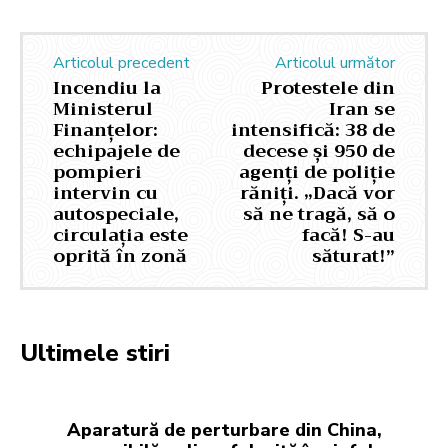
Articolul precedent
Articolul următor
Incendiu la
Protestele din
Ministerul
Iran se
Finanțelor:
intensifică: 38 de
echipajele de
decese și 950 de
pompieri
agenți de poliție
intervin cu
răniți. „Dacă vor
autospeciale,
să ne tragă, să o
circulația este
facă! S-au
oprită în zonă
săturat!”
Ultimele stiri
Aparatură de perturbare din China,