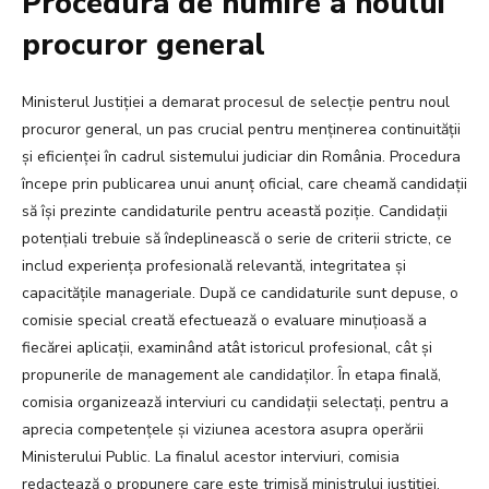
Procedura de numire a noului
procuror general
Ministerul Justiției a demarat procesul de selecție pentru noul
procuror general, un pas crucial pentru menținerea continuității
și eficienței în cadrul sistemului judiciar din România. Procedura
începe prin publicarea unui anunț oficial, care cheamă candidații
să își prezinte candidaturile pentru această poziție. Candidații
potențiali trebuie să îndeplinească o serie de criterii stricte, ce
includ experiența profesională relevantă, integritatea și
capacitățile manageriale. După ce candidaturile sunt depuse, o
comisie special creată efectuează o evaluare minuțioasă a
fiecărei aplicații, examinând atât istoricul profesional, cât și
propunerile de management ale candidaților. În etapa finală,
comisia organizează interviuri cu candidații selectați, pentru a
aprecia competențele și viziunea acestora asupra operării
Ministerului Public. La finalul acestor interviuri, comisia
redactează o propunere care este trimisă ministrului justiției,