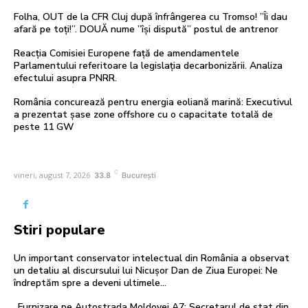
Folha, OUT de la CFR Cluj după înfrângerea cu Tromso! ”Îi dau
afară pe toți!”. DOUĂ nume ”își dispută” postul de antrenor
Reacția Comisiei Europene față de amendamentele
Parlamentului referitoare la legislația decarbonizării. Analiza
efectului asupra PNRR.
România concurează pentru energia eoliană marină: Executivul
a prezentat șase zone offshore cu o capacitate totală de
peste 11 GW
C
vineri, august 7, 2026
33.8
București
Stiri populare
Un important conservator intelectual din România a observat
un detaliu al discursului lui Nicușor Dan de Ziua Europei: Ne
îndreptăm spre a deveni ultimele...
„Furnizare pe Autostrada Moldovei A7: Secretarul de stat din