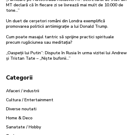
MT declară că în fiecare zi se livrează mai mult de 10.000 de
tone…”
Un duet de cerșetori români din Londra exemplifică
promovarea politicii antiimigrație a lui Donald Trump.
Cum poate masajul tantric să sprijine practici spirituale
precum rugăciunea sau meditația?
„Oaspeții lui Putin”: Dispute în Rusia în urma vizitei lui Andrew
și Tristan Tate – „Niște bufonii…”
Categorii
Afaceri / industrii
Cultura / Entertainment
Diverse noutati
Home & Deco
Sanatate / Hobby