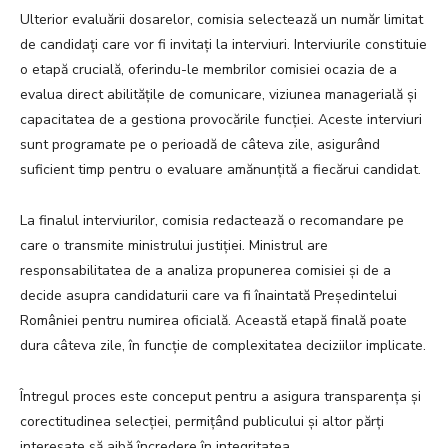
Ulterior evaluării dosarelor, comisia selectează un număr limitat
de candidați care vor fi invitați la interviuri. Interviurile constituie
o etapă crucială, oferindu-le membrilor comisiei ocazia de a
evalua direct abilitățile de comunicare, viziunea managerială și
capacitatea de a gestiona provocările funcției. Aceste interviuri
sunt programate pe o perioadă de câteva zile, asigurând
suficient timp pentru o evaluare amănunțită a fiecărui candidat.
La finalul interviurilor, comisia redactează o recomandare pe
care o transmite ministrului justiției. Ministrul are
responsabilitatea de a analiza propunerea comisiei și de a
decide asupra candidaturii care va fi înaintată Președintelui
României pentru numirea oficială. Această etapă finală poate
dura câteva zile, în funcție de complexitatea deciziilor implicate.
Întregul proces este conceput pentru a asigura transparența și
corectitudinea selecției, permițând publicului și altor părți
interesate să aibă încredere în integritatea