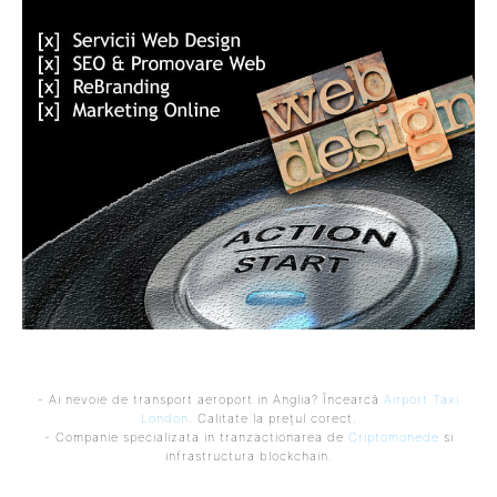
- Ai nevoie de transport aeroport in Anglia? Încearcă
Airport Taxi
London
. Calitate la prețul corect.
- Companie specializata in tranzactionarea de
Criptomonede
si
infrastructura blockchain.