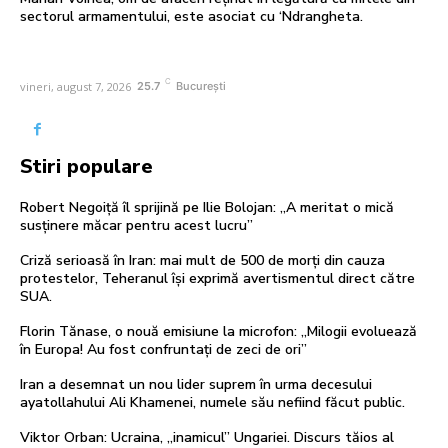
sectorul armamentului, este asociat cu ‘Ndrangheta.
C
vineri, august 7, 2026
25.7
București
Stiri populare
Robert Negoiță îl sprijină pe Ilie Bolojan: „A meritat o mică
susținere măcar pentru acest lucru”
Criză serioasă în Iran: mai mult de 500 de morți din cauza
protestelor, Teheranul își exprimă avertismentul direct către
SUA.
Florin Tănase, o nouă emisiune la microfon: „Milogii evoluează
în Europa! Au fost confruntați de zeci de ori”
Iran a desemnat un nou lider suprem în urma decesului
ayatollahului Ali Khamenei, numele său nefiind făcut public.
Viktor Orban: Ucraina, „inamicul” Ungariei. Discurs tăios al