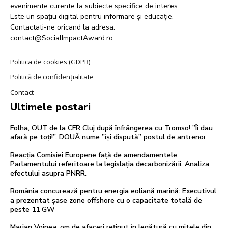
evenimente curente la subiecte specifice de interes.
Este un spațiu digital pentru informare și educație.
Contactati-ne oricand la adresa:
contact@SocialImpactAward.ro
Politica de cookies (GDPR)
Politică de confidențialitate
Contact
Ultimele postari
Folha, OUT de la CFR Cluj după înfrângerea cu Tromso! ”Îi dau
afară pe toți!”. DOUĂ nume ”își dispută” postul de antrenor
Reacția Comisiei Europene față de amendamentele
Parlamentului referitoare la legislația decarbonizării. Analiza
efectului asupra PNRR.
România concurează pentru energia eoliană marină: Executivul
a prezentat șase zone offshore cu o capacitate totală de
peste 11 GW
Marian Voinea, om de afaceri reținut în legătură cu mitele din