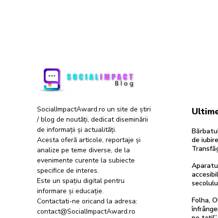
SocialImpactAward.ro un site de știri
Ultime
/ blog de noutăți, dedicat diseminării
de informații și actualități.
Bărbatul
Acesta oferă articole, reportaje și
de iubir
Transfăg
analize pe teme diverse, de la
evenimente curente la subiecte
Aparatur
specifice de interes.
accesibil
Este un spațiu digital pentru
secolulu
informare și educație.
Folha, O
Contactati-ne oricand la adresa:
înfrânge
contact@SocialImpactAward.ro
pe toți!