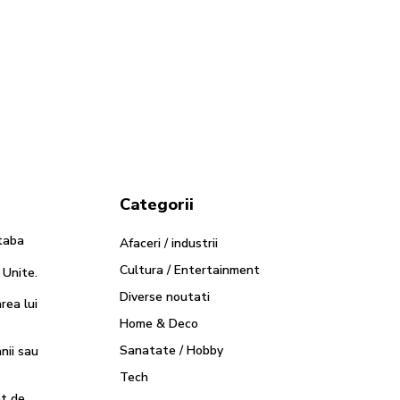
Categorii
jtaba
Afaceri / industrii
Cultura / Entertainment
Unite.
Diverse noutati
rea lui
Home & Deco
Sanatate / Hobby
nii sau
Tech
at de