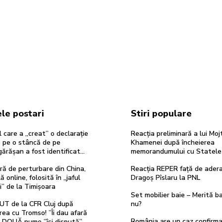
le postari
Stiri populare
 care a „creat” o declarație
Reacția preliminară a lui Mo
e pe o stâncă de pe
Khamenei după încheierea
ărășan a fost identificat…
memorandumului cu Statele 
ă de perturbare din China,
Reacția REPER față de adera
ă online, folosită în „jaful
Dragoș Pîslaru la PNL
i” de la Timișoara
Set mobilier baie – Merită ba
UT de la CFR Cluj după
nu?
rea cu Tromso! ”Îi dau afară
România are un caz confirm
”. DOUĂ nume ”își dispută”