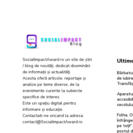
SocialImpactAward.ro un site de știri
Ultime
/ blog de noutăți, dedicat diseminării
de informații și actualități.
Bărbatul
Acesta oferă articole, reportaje și
de iubir
Transfăg
analize pe teme diverse, de la
evenimente curente la subiecte
Aparatur
specifice de interes.
accesibil
Este un spațiu digital pentru
secolulu
informare și educație.
Folha, O
Contactati-ne oricand la adresa:
înfrânge
contact@SocialImpactAward.ro
pe toți!
postul 