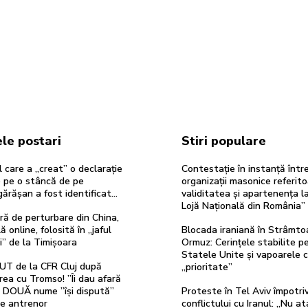
le postari
Stiri populare
 care a „creat” o declarație
Contestație în instanță într
e pe o stâncă de pe
organizații masonice referito
ărășan a fost identificat…
validitatea și apartenența l
Lojă Națională din România”
ă de perturbare din China,
ă online, folosită în „jaful
Blocada iraniană în Strâmto
i” de la Timișoara
Ormuz: Cerințele stabilite p
Statele Unite și vapoarele 
UT de la CFR Cluj după
„prioritate”
rea cu Tromso! ”Îi dau afară
”. DOUĂ nume ”își dispută”
Proteste în Tel Aviv împotri
de antrenor
conflictului cu Iranul: „Nu at