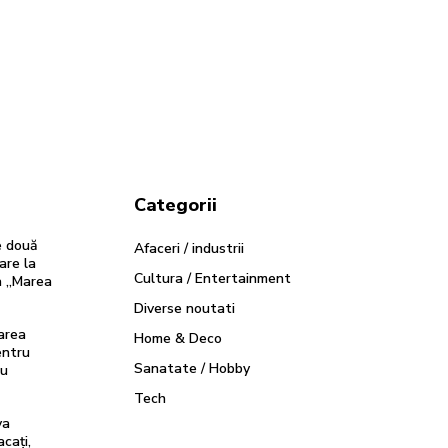
Categorii
e două
Afaceri / industrii
are la
Cultura / Entertainment
a „Marea
Diverse noutati
area
Home & Deco
entru
Sanatate / Hobby
cu
Tech
va
acați,