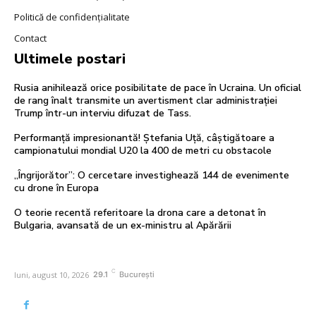
Politică de confidențialitate
Contact
Ultimele postari
Rusia anihilează orice posibilitate de pace în Ucraina. Un oficial
de rang înalt transmite un avertisment clar administrației
Trump într-un interviu difuzat de Tass.
Performanță impresionantă! Ștefania Uță, câștigătoare a
campionatului mondial U20 la 400 de metri cu obstacole
„Îngrijorător”: O cercetare investighează 144 de evenimente
cu drone în Europa
O teorie recentă referitoare la drona care a detonat în
Bulgaria, avansată de un ex-ministru al Apărării
C
luni, august 10, 2026
29.1
București