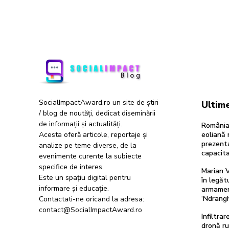
SocialImpactAward.ro un site de știri
Ultime
/ blog de noutăți, dedicat diseminării
de informații și actualități.
România
Acesta oferă articole, reportaje și
eoliană 
prezent
analize pe teme diverse, de la
capacit
evenimente curente la subiecte
specifice de interes.
Marian V
Este un spațiu digital pentru
în legăt
informare și educație.
armamen
‘Ndrang
Contactati-ne oricand la adresa:
contact@SocialImpactAward.ro
Infiltra
dronă ru