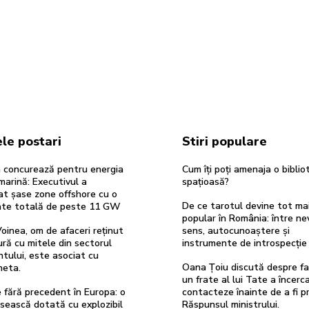
le postari
Stiri populare
 concurează pentru energia
Cum îți poți amenaja o biblio
marină: Executivul a
spațioasă?
at șase zone offshore cu o
De ce tarotul devine tot ma
ate totală de peste 11 GW
popular în România: între ne
oinea, om de afaceri reținut
sens, autocunoaștere și
ură cu mitele din sectorul
instrumente de introspecție
tului, este asociat cu
Oana Țoiu discută despre fa
heta.
un frate al lui Tate a încerc
re fără precedent în Europa: o
contacteze înainte de a fi pr
sească dotată cu explozibil
Răspunsul ministrului.