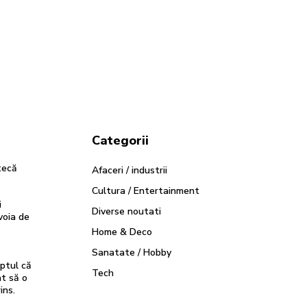
Categorii
tecă
Afaceri / industrii
Cultura / Entertainment
i
Diverse noutati
voia de
Home & Deco
Sanatate / Hobby
ptul că
Tech
at să o
ins.