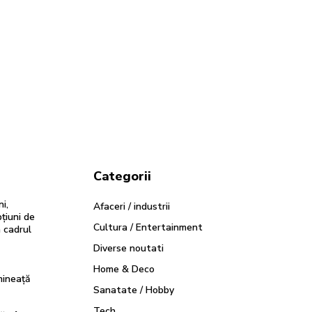
Categorii
i,
Afaceri / industrii
pțiuni de
Cultura / Entertainment
n cadrul
Diverse noutati
Home & Deco
mineață
Sanatate / Hobby
Tech