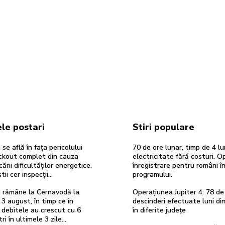
le postari
Stiri populare
se află în fața pericolului
70 de ore lunar, timp de 4 lun
ackout complet din cauza
electricitate fără costuri. O
cării dificultăților energetice.
înregistrare pentru români î
tii cer inspecții…
programului.
 rămâne la Cernavodă la
Operațiunea Jupiter 4: 78 de
 3 august, în timp ce în
descinderi efectuate luni di
 debitele au crescut cu 6
în diferite județe
i în ultimele 3 zile...