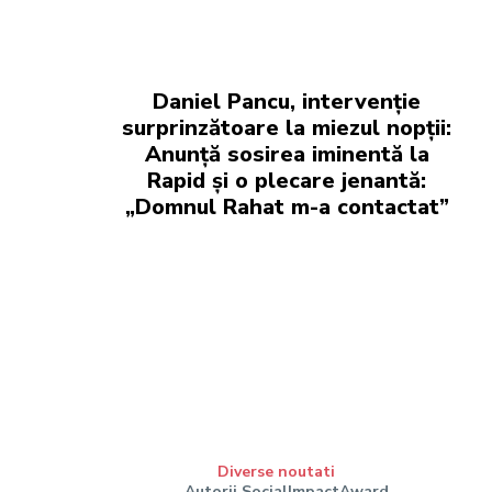
Daniel Pancu, intervenție
surprinzătoare la miezul nopții:
Anunță sosirea iminentă la
Rapid și o plecare jenantă:
„Domnul Rahat m-a contactat”
Diverse noutati
Autorii SocialImpactAward