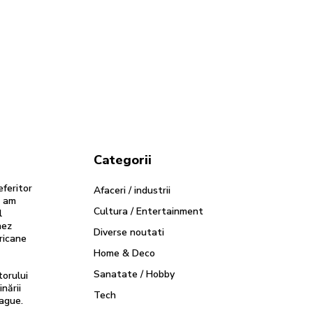
Categorii
eferitor
Afaceri / industrii
u am
Cultura / Entertainment
l
nez
Diverse noutati
ricane
Home & Deco
Sanatate / Hobby
torului
inării
Tech
ague.