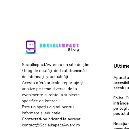
SocialImpactAward.ro un site de știri
Ultime
/ blog de noutăți, dedicat diseminării
de informații și actualități.
Aparatur
Acesta oferă articole, reportaje și
accesibil
secolulu
analize pe teme diverse, de la
evenimente curente la subiecte
Folha, O
specifice de interes.
înfrânge
Este un spațiu digital pentru
pe toți!
informare și educație.
postul 
Contactati-ne oricand la adresa:
Reacția 
contact@SocialImpactAward.ro
amendam