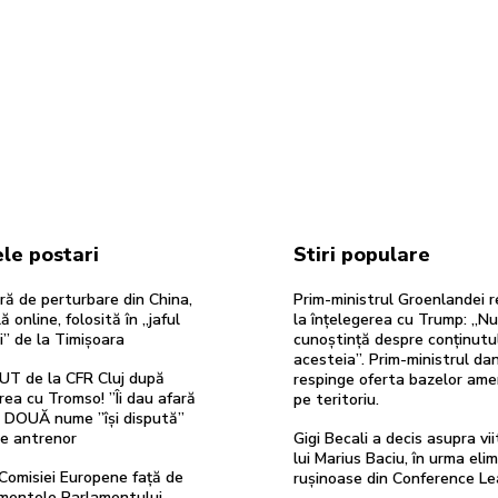
le postari
Stiri populare
ă de perturbare din China,
Prim-ministrul Groenlandei r
ă online, folosită în „jaful
la înțelegerea cu Trump: „N
i” de la Timișoara
cunoștință despre conținutu
acesteia”. Prim-ministrul da
UT de la CFR Cluj după
respinge oferta bazelor ame
rea cu Tromso! ”Îi dau afară
pe teritoriu.
”. DOUĂ nume ”își dispută”
de antrenor
Gigi Becali a decis asupra vii
lui Marius Baciu, în urma elim
Comisiei Europene față de
rușinoase din Conference Le
entele Parlamentului