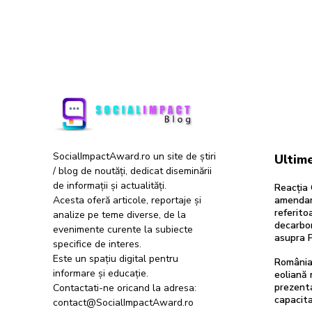
SocialImpactAward.ro un site de știri
Ultime
/ blog de noutăți, dedicat diseminării
de informații și actualități.
Reacția 
Acesta oferă articole, reportaje și
amendam
referitoa
analize pe teme diverse, de la
decarbon
evenimente curente la subiecte
asupra 
specifice de interes.
Este un spațiu digital pentru
România
informare și educație.
eoliană 
prezent
Contactati-ne oricand la adresa:
capacit
contact@SocialImpactAward.ro