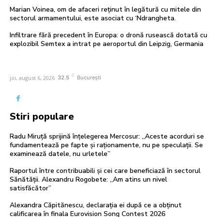
Marian Voinea, om de afaceri reținut în legătură cu mitele din
sectorul armamentului, este asociat cu ‘Ndrangheta.
Infiltrare fără precedent în Europa: o dronă rusească dotată cu
explozibil Semtex a intrat pe aeroportul din Leipzig, Germania
C
joi, august 6, 2026
32.5
București
Stiri populare
Radu Miruță sprijină înțelegerea Mercosur: „Aceste acorduri se
fundamentează pe fapte și raționamente, nu pe speculații. Se
examinează datele, nu urletele”
Raportul între contribuabili și cei care beneficiază în sectorul
Sănătății. Alexandru Rogobete: „Am atins un nivel
satisfăcător”
Alexandra Căpitănescu, declarația ei după ce a obținut
calificarea în finala Eurovision Song Contest 2026