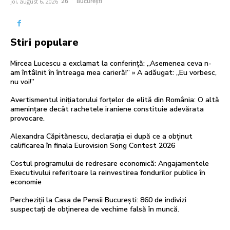
joi, august 6, 2026
26
București
Stiri populare
Mircea Lucescu a exclamat la conferință: „Asemenea ceva n-
am întâlnit în întreaga mea carieră!” » A adăugat: „Eu vorbesc,
nu voi!”
Avertismentul inițiatorului forțelor de elită din România: O altă
amenințare decât rachetele iraniene constituie adevărata
provocare.
Alexandra Căpitănescu, declarația ei după ce a obținut
calificarea în finala Eurovision Song Contest 2026
Costul programului de redresare economică: Angajamentele
Executivului referitoare la reinvestirea fondurilor publice în
economie
Percheziții la Casa de Pensii București: 860 de indivizi
suspectați de obținerea de vechime falsă în muncă.