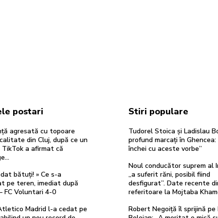
le postari
Stiri populare
ță agresată cu topoare
Tudorel Stoica și Ladislau Bo
ocalitate din Cluj, după ce un
profund marcați în Ghencea:
 TikTok a afirmat că
închei cu aceste vorbe”
ge…
Noul conducător suprem al I
dat bătuți! » Ce s-a
„a suferit răni, posibil fiind
t pe teren, imediat după
desfigurat”. Date recente d
– FC Voluntari 4-0
referitoare la Mojtaba Kham
 Atletico Madrid l-a cedat pe
Robert Negoiță îl sprijină pe I
abilind un nou record de
Bolojan: „A meritat o mică s