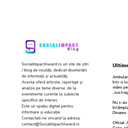
SocialImpactAward.ro un site de știri
Ultime
/ blog de noutăți, dedicat diseminării
de informații și actualități.
Ambulan
Acesta oferă articole, reportaje și
într-o l
video pe
analize pe teme diverse, de la
„sustra
evenimente curente la subiecte
specifice de interes.
Nu s-au 
Este un spațiu digital pentru
întâmpla
informare și educație.
Dinamo 
Contactati-ne oricand la adresa:
Oficial:
contact@SocialImpactAward.ro
Gata, st