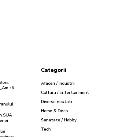
Categorii
loni,
Afaceri / industrii
 „Am să
Cultura / Entertainment
Diverse noutati
ranului
Home & Deco
in SUA
Sanatate / Hobby
enei
Tech
lie
usținere