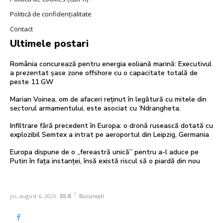
Politică de confidențialitate
Contact
Ultimele postari
România concurează pentru energia eoliană marină: Executivul
a prezentat șase zone offshore cu o capacitate totală de
peste 11 GW
Marian Voinea, om de afaceri reținut în legătură cu mitele din
sectorul armamentului, este asociat cu ‘Ndrangheta.
Infiltrare fără precedent în Europa: o dronă rusească dotată cu
explozibil Semtex a intrat pe aeroportul din Leipzig, Germania
Europa dispune de o „fereastră unică” pentru a-l aduce pe
Putin în fața instanței, însă există riscul să o piardă din nou
C
joi, august 6, 2026
35.6
București