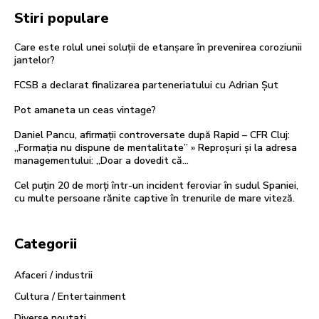
Stiri populare
Care este rolul unei soluții de etanșare în prevenirea coroziunii
jantelor?
FCSB a declarat finalizarea parteneriatului cu Adrian Șut
Pot amaneta un ceas vintage?
Daniel Pancu, afirmații controversate după Rapid – CFR Cluj:
„Formația nu dispune de mentalitate” » Reproșuri și la adresa
managementului: „Doar a dovedit că...
Cel puțin 20 de morți într-un incident feroviar în sudul Spaniei,
cu multe persoane rănite captive în trenurile de mare viteză.
Categorii
Afaceri / industrii
Cultura / Entertainment
Diverse noutati