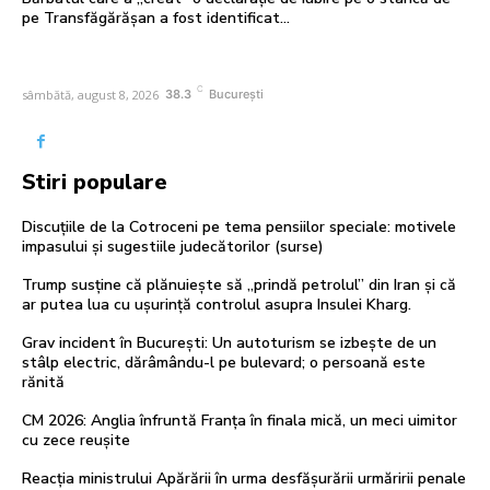
pe Transfăgărășan a fost identificat…
C
sâmbătă, august 8, 2026
38.3
București
Stiri populare
Discuțiile de la Cotroceni pe tema pensiilor speciale: motivele
impasului și sugestiile judecătorilor (surse)
Trump susține că plănuiește să „prindă petrolul” din Iran și că
ar putea lua cu ușurință controlul asupra Insulei Kharg.
Grav incident în București: Un autoturism se izbește de un
stâlp electric, dărâmându-l pe bulevard; o persoană este
rănită
CM 2026: Anglia înfruntă Franța în finala mică, un meci uimitor
cu zece reușite
Reacția ministrului Apărării în urma desfășurării urmăririi penale