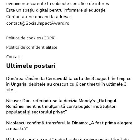
evenimente curente la subiecte specifice de interes.
Este un spațiu digital pentru informare și educație.
Contactati-ne oricand la adresa:
contact@SocialImpactAward.ro
Politica de cookies (GDPR)
Politică de confidențialitate
Contact
Ultimele postari
Dunărea rămâne la Cernavodă la cota din 3 august, în timp ce
în Ungaria, debitele au crescut cu 6 centimetri în ultimele 3
zile...
Nicușor Dan, referindu-se la decizia Moody’s: „Ratingul
României menținut mulțumită contribuțiilor instituțiilor,
populației și sectorului privat”
Nicolescu confirmă transferul la Dinamo: „A fost prima alegere
a noastră”
Bărbatul care a „creat” o declarație de iubire pe o stâncă de