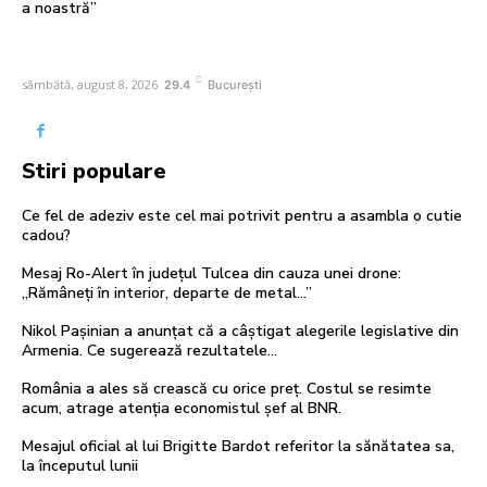
a noastră”
C
sâmbătă, august 8, 2026
29.4
București
Stiri populare
Ce fel de adeziv este cel mai potrivit pentru a asambla o cutie
cadou?
Mesaj Ro-Alert în județul Tulcea din cauza unei drone:
„Rămâneți în interior, departe de metal…”
Nikol Pașinian a anunțat că a câștigat alegerile legislative din
Armenia. Ce sugerează rezultatele…
România a ales să crească cu orice preț. Costul se resimte
acum, atrage atenția economistul șef al BNR.
Mesajul oficial al lui Brigitte Bardot referitor la sănătatea sa,
la începutul lunii