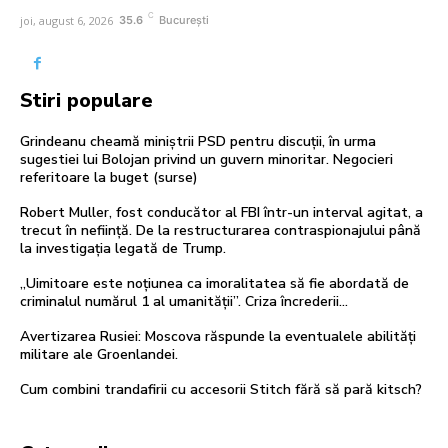
C
joi, august 6, 2026
35.6
București
Stiri populare
Grindeanu cheamă miniștrii PSD pentru discuții, în urma
sugestiei lui Bolojan privind un guvern minoritar. Negocieri
referitoare la buget (surse)
Robert Muller, fost conducător al FBI într-un interval agitat, a
trecut în neființă. De la restructurarea contraspionajului până
la investigația legată de Trump.
„Uimitoare este noțiunea ca imoralitatea să fie abordată de
criminalul numărul 1 al umanității”. Criza încrederii…
Avertizarea Rusiei: Moscova răspunde la eventualele abilități
militare ale Groenlandei.
Cum combini trandafirii cu accesorii Stitch fără să pară kitsch?