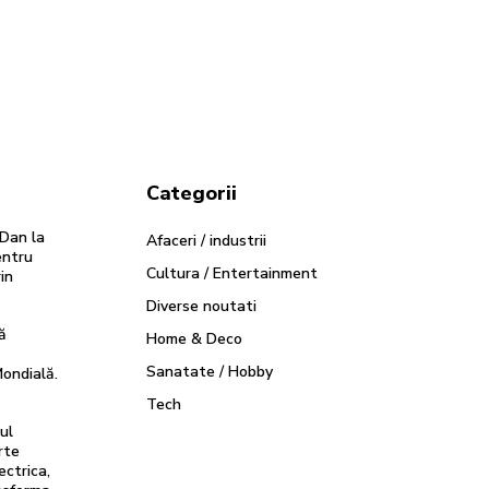
Categorii
 Dan la
Afaceri / industrii
entru
Cultura / Entertainment
in
Diverse noutati
ă
Home & Deco
Sanatate / Hobby
Mondială.
Tech
ul
rte
ectrica,