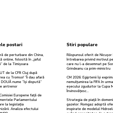
le postari
Stiri populare
ă de perturbare din China,
Răspunsul oferit de Nicușor
ă online, folosită în „jaful
întrebarea privind motivul p
i” de la Timișoara
care nu l-a desemnat pe Sor
Grindeanu ca prim-ministru
UT de la CFR Cluj după
rea cu Tromso! ”Îi dau afară
CM 2026: Egiptenii își exprim
”. DOUĂ nume ”își dispută”
nemulțumirea la FIFA în urma
de antrenor
eșecului zguduitor la Cupa 
Învinovățesc…
Comisiei Europene față de
entele Parlamentului
Strategia de piață în domeni
re la legislația
gazelor: Romgaz adoptă ofe
izării. Analiza efectului
inspirate de modelul Hidroel