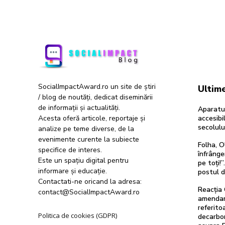
SocialImpactAward.ro un site de știri
Ultime
/ blog de noutăți, dedicat diseminării
de informații și actualități.
Aparatur
Acesta oferă articole, reportaje și
accesibil
secolulu
analize pe teme diverse, de la
evenimente curente la subiecte
Folha, O
specifice de interes.
înfrânge
Este un spațiu digital pentru
pe toți!
informare și educație.
postul 
Contactati-ne oricand la adresa:
Reacția 
contact@SocialImpactAward.ro
amendam
referitoa
Politica de cookies (GDPR)
decarbon