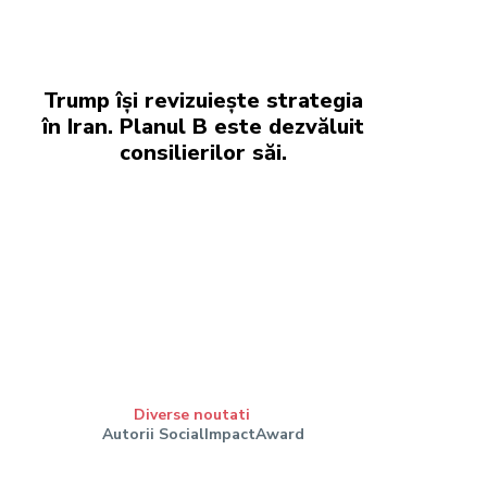
Trump își revizuiește strategia
în Iran. Planul B este dezvăluit
consilierilor săi.
Diverse noutati
Autorii SocialImpactAward