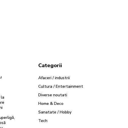
Categorii
u
Afaceri / industrii
Cultura / Entertainment
Diverse noutati
 la
âre
Home & Deco
ni
Sanatate / Hobby
perligă,
Tech
psă
cu