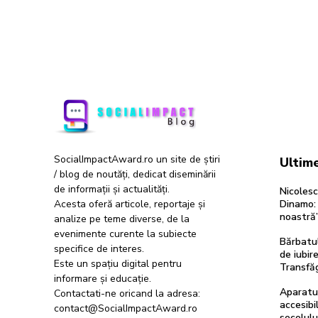
SocialImpactAward.ro un site de știri
Ultime
/ blog de noutăți, dedicat diseminării
de informații și actualități.
Nicolesc
Acesta oferă articole, reportaje și
Dinamo: 
noastră
analize pe teme diverse, de la
evenimente curente la subiecte
Bărbatul
specifice de interes.
de iubir
Este un spațiu digital pentru
Transfăg
informare și educație.
Aparatur
Contactati-ne oricand la adresa:
accesibil
contact@SocialImpactAward.ro
secolulu