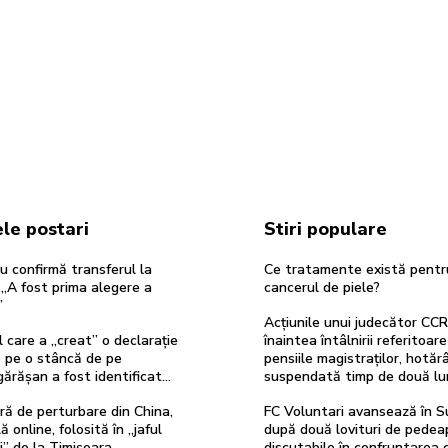
le postari
Stiri populare
u confirmă transferul la
Ce tratamente există pentr
„A fost prima alegere a
cancerul de piele?
”
Acțiunile unui judecător CCR
 care a „creat” o declarație
înaintea întâlnirii referitoare
e pe o stâncă de pe
pensiile magistraților, hotăr
ărășan a fost identificat…
suspendată timp de două lu
ă de perturbare din China,
FC Voluntari avansează în Su
ă online, folosită în „jaful
după două lovituri de pedea
i” de la Timișoara
discutabile în confruntarea 