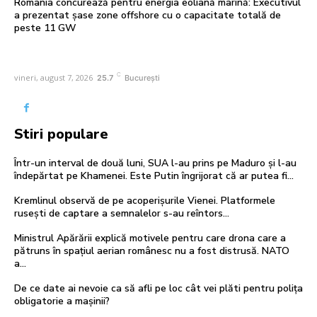
România concurează pentru energia eoliană marină: Executivul
a prezentat șase zone offshore cu o capacitate totală de
peste 11 GW
C
vineri, august 7, 2026
25.7
București
Stiri populare
Într-un interval de două luni, SUA l-au prins pe Maduro și l-au
îndepărtat pe Khamenei. Este Putin îngrijorat că ar putea fi…
Kremlinul observă de pe acoperișurile Vienei. Platformele
rusești de captare a semnalelor s-au reîntors…
Ministrul Apărării explică motivele pentru care drona care a
pătruns în spațiul aerian românesc nu a fost distrusă. NATO
a…
De ce date ai nevoie ca să afli pe loc cât vei plăti pentru polița
obligatorie a mașinii?