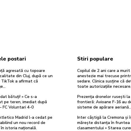
le postari
Stiri populare
ță agresată cu topoare
Copilul de 2 ani care a murit
ocalitate din Cluj, după ce un
anestezie mai trecuse print
 TikTok a afirmat că
sedare. Clinica susține că de
ge…
toate autorizațiile necesare
dat bătuți! » Ce s-a
Prezența dronelor rusești la
t pe teren, imediat după
frontieră: Avioane F-16 au d
– FC Voluntari 4-0
sisteme de apărare aeriană
 Atletico Madrid l-a cedat pe
Inter câștigă la Cremona și î
abilind un nou record de
mărește distanța în fruntea
în istoria națională.
clasamentului » Starea cure