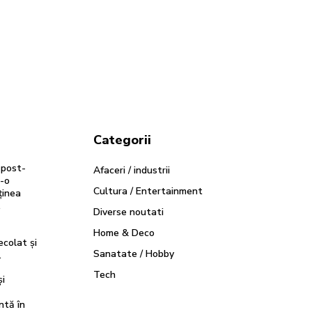
Categorii
 post-
Afaceri / industrii
r-o
Cultura / Entertainment
ținea
.
Diverse noutati
Home & Deco
ecolat și
Sanatate / Hobby
…
Tech
și
ntă în