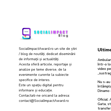
SocialImpactAward.ro un site de știri
Ultime
/ blog de noutăți, dedicat diseminării
de informații și actualități.
Ambulan
Acesta oferă articole, reportaje și
într-o l
video pe
analize pe teme diverse, de la
„sustra
evenimente curente la subiecte
specifice de interes.
Nu s-au 
Este un spațiu digital pentru
întâmpla
informare și educație.
Dinamo 
Contactati-ne oricand la adresa:
Oficial:
contact@SocialImpactAward.ro
Gata, st
transfer 