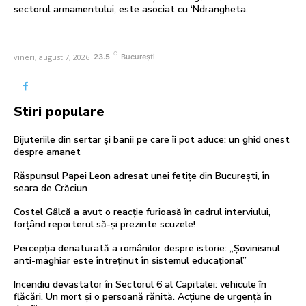
sectorul armamentului, este asociat cu ‘Ndrangheta.
C
vineri, august 7, 2026
23.5
București
Stiri populare
Bijuteriile din sertar și banii pe care îi pot aduce: un ghid onest
despre amanet
Răspunsul Papei Leon adresat unei fetițe din București, în
seara de Crăciun
Costel Gâlcă a avut o reacție furioasă în cadrul interviului,
forțând reporterul să-și prezinte scuzele!
Percepția denaturată a românilor despre istorie: „Șovinismul
anti-maghiar este întreținut în sistemul educațional”
Incendiu devastator în Sectorul 6 al Capitalei: vehicule în
flăcări. Un mort și o persoană rănită. Acțiune de urgență în