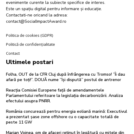
evenimente curente la subiecte specifice de interes.
Este un spațiu digital pentru informare și educație.
Contactati-ne oricand la adresa:
contact@SocialImpactAward.ro
Politica de cookies (GDPR)
Politică de confidențialitate
Contact
Ultimele postari
Folha, OUT de la CFR Cluj după înfrângerea cu Tromso! ”Îi dau
afară pe toți!”. DOUĂ nume ”își dispută” postul de antrenor
Reacția Comisiei Europene față de amendamentele
Parlamentului referitoare la legislația decarbonizării. Analiza
efectului asupra PNRR.
România concurează pentru energia eoliană marină: Executivul
a prezentat șase zone offshore cu o capacitate totală de
peste 11 GW
Marian Voinea, om de afaceri reținut în legătură cu mitele din