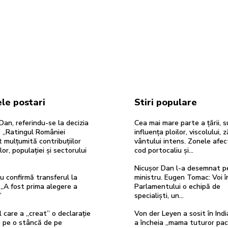
le postari
Stiri populare
Dan, referindu-se la decizia
Cea mai mare parte a țării, 
 „Ratingul României
influența ploilor, viscolului, z
 mulțumită contribuțiilor
vântului intens. Zonele afe
ilor, populației și sectorului
cod portocaliu și…
Nicușor Dan l-a desemnat p
u confirmă transferul la
ministru. Eugen Tomac: Voi î
„A fost prima alegere a
Parlamentului o echipă de
”
specialiști, un…
 care a „creat” o declarație
Von der Leyen a sosit în Ind
e pe o stâncă de pe
a încheia „mama tuturor pac