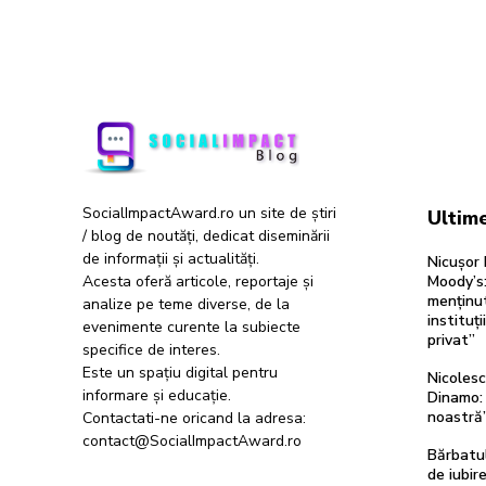
SocialImpactAward.ro un site de știri
Ultime
/ blog de noutăți, dedicat diseminării
de informații și actualități.
Nicușor 
Acesta oferă articole, reportaje și
Moody’s:
menținut
analize pe teme diverse, de la
instituți
evenimente curente la subiecte
privat”
specifice de interes.
Este un spațiu digital pentru
Nicolesc
informare și educație.
Dinamo: 
noastră
Contactati-ne oricand la adresa:
contact@SocialImpactAward.ro
Bărbatul
de iubir