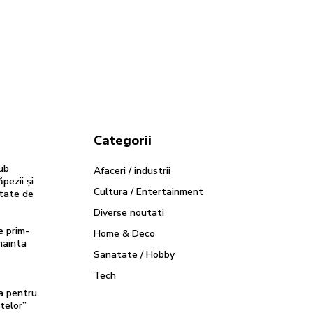
Categorii
sub
Afaceri / industrii
ăpezii și
Cultura / Entertainment
ctate de
Diverse noutati
e prim-
Home & Deco
nainta
Sanatate / Hobby
Tech
ia pentru
telor”