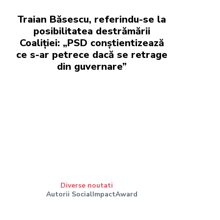
Traian Băsescu, referindu-se la
posibilitatea destrămării
Coaliției: „PSD conștientizează
ce s-ar petrece dacă se retrage
din guvernare”
Diverse noutati
Autorii SocialImpactAward