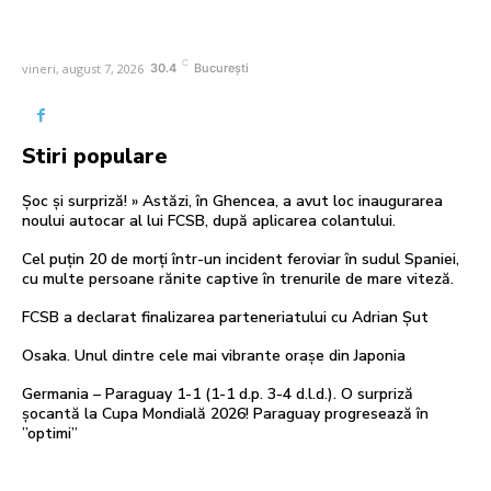
C
vineri, august 7, 2026
30.4
București
Stiri populare
Șoc și surpriză! » Astăzi, în Ghencea, a avut loc inaugurarea
noului autocar al lui FCSB, după aplicarea colantului.
Cel puțin 20 de morți într-un incident feroviar în sudul Spaniei,
cu multe persoane rănite captive în trenurile de mare viteză.
FCSB a declarat finalizarea parteneriatului cu Adrian Șut
Osaka. Unul dintre cele mai vibrante orașe din Japonia
Germania – Paraguay 1-1 (1-1 d.p. 3-4 d.l.d.). O surpriză
șocantă la Cupa Mondială 2026! Paraguay progresează în
”optimi”