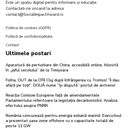
Este un spațiu digital pentru informare și educație.
Contactati-ne oricand la adresa:
contact@SocialImpactAward.ro
Politica de cookies (GDPR)
Politică de confidențialitate
Contact
Ultimele postari
Aparatură de perturbare din China, accesibilă online, folosită
în „jaful secolului” de la Timișoara
Folha, OUT de la CFR Cluj după înfrângerea cu Tromso! ”Îi dau
afară pe toți!”. DOUĂ nume ”își dispută” postul de antrenor
Reacția Comisiei Europene față de amendamentele
Parlamentului referitoare la legislația decarbonizării. Analiza
efectului asupra PNRR.
România concurează pentru energia eoliană marină: Executivul
a prezentat șase zone offshore cu o capacitate totală de
peste 11 GW