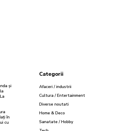
Categorii
nda și
Afaceri / industrii
la
Cultura / Entertainment
«La
Diverse noutati
ura
Home & Deco
ați în
Sanatate / Hobby
ui cu
Tech